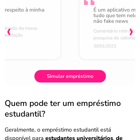
o respeito à minha
É um aplicativo mu
de
tudo que tem nele 
não fake news
‹
›
retirado da nossa
Comentário retirado 
 satisfação
pesquisa de satisfaçã
30/01/2023
Simular empréstimo
Quem pode ter um empréstimo
estudantil?
Geralmente, o empréstimo estudantil está
disponível para
estudantes universitários
,
de