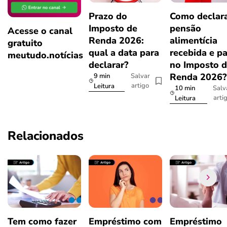
Prazo do
Como declar
Imposto de
pensão
Acesse o canal
Renda 2026:
alimentícia
gratuito
qual a data para
recebida e p
meutudo.notícias
declarar?
no Imposto 
Renda 2026
9 min
Salvar
artigo
Leitura
10 min
Salv
arti
Leitura
Relacionados
Tem como fazer
Empréstimo com
Empréstimo