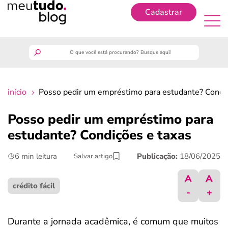
Cadastrar
Cadastrar
meutudo
início
Posso pedir um empréstimo para estudante? Condiç
guia do trabalhador
Posso pedir um empréstimo para
finanças
estudante? Condições e taxas
6 min leitura
Publicação:
18/06/2025
Salvar artigo
benefícios
A
A
crédito fácil
crédito fácil
-
+
últimas notícias
Durante a jornada acadêmica, é comum que muitos