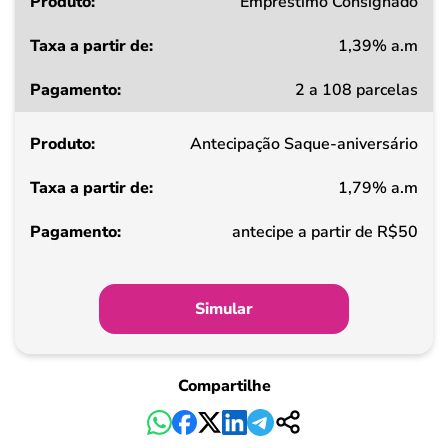
Produto
Empréstimo Consignado
1,39% a.m
Taxa
2 a 108 parcelas
a
partir
Antecipação Saque-aniversário
de
1,79% a.m
Pagamento
antecipe a partir de R$50
Simular
Compartilhe