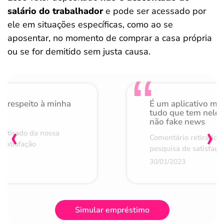
salário do trabalhador
e pode ser acessado por
ele em situações específicas, como ao se
aposentar, no momento de comprar a casa própria
ou se for demitido sem justa causa.
o respeito à minha
É um aplicativo mu
de
tudo que tem nele 
não fake news
‹
›
retirado da nossa
Comentário retirado 
 satisfação
pesquisa de satisfaçã
30/01/2023
Simular empréstimo