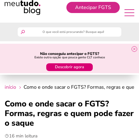
Antecipar FGTS
Antecipar FGTS
meutudo
Não conseguiu antecipar o FGTS?
Existe outra opção que pouca gente CLT conhece
guia do trabalhador
Descobrir agora
finanças
início
Como e onde sacar o FGTS? Formas, regras e quem 
benefícios
Como e onde sacar o FGTS?
Formas, regras e quem pode fazer
crédito fácil
o saque
últimas notícias
16 min leitura