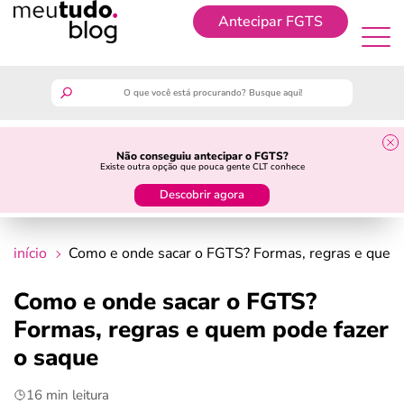
Antecipar FGTS
Antecipar FGTS
meutudo
Não conseguiu antecipar o FGTS?
Existe outra opção que pouca gente CLT conhece
guia do trabalhador
Descobrir agora
finanças
início
Como e onde sacar o FGTS? Formas, regras e quem 
benefícios
Como e onde sacar o FGTS?
Formas, regras e quem pode fazer
crédito fácil
o saque
últimas notícias
16 min leitura