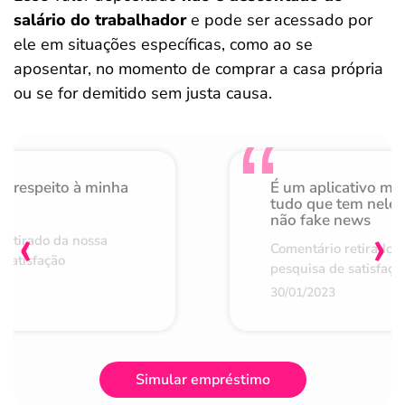
salário do trabalhador
e pode ser acessado por
ele em situações específicas, como ao se
aposentar, no momento de comprar a casa própria
ou se for demitido sem justa causa.
o respeito à minha
É um aplicativo mu
de
tudo que tem nele 
não fake news
‹
›
retirado da nossa
Comentário retirado 
 satisfação
pesquisa de satisfaçã
30/01/2023
Simular empréstimo