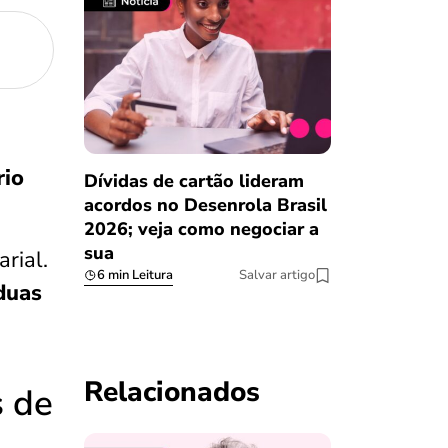
rio
Dívidas de cartão lideram
acordos no Desenrola Brasil
2026; veja como negociar a
sua
rial.
6 min Leitura
Salvar artigo
duas
Relacionados
s de