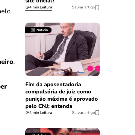
site oficial?
4 min Leitura
Salvar artigo
pelo
neiro
,
Fim da aposentadoria
ber
compulsória de juiz como
punição máxima é aprovado
pelo CNJ; entenda
4 min Leitura
Salvar artigo