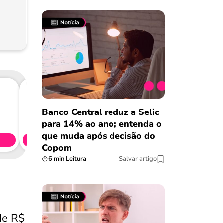
Banco Central reduz a Selic
Consig
para 14% ao ano; entenda o
CL
que muda após decisão do
Simule 
Copom
6 min Leitura
Salvar artigo
de R$