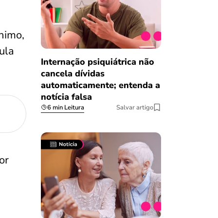
nimo,
ula
Internação psiquiátrica não
cancela dívidas
automaticamente; entenda a
notícia falsa
6 min Leitura
Salvar artigo
or
Salvar Ferramenta