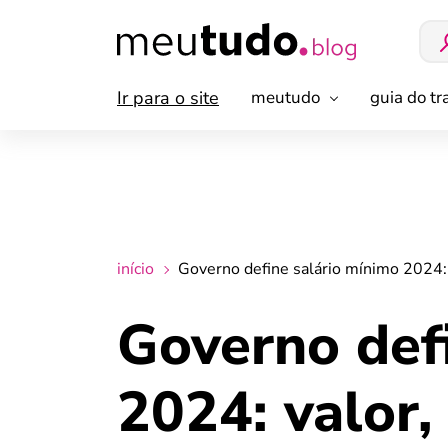
Ir para o site
meutudo
guia do t
início
Governo define salário mínimo 2024:
Governo def
2024: valor,