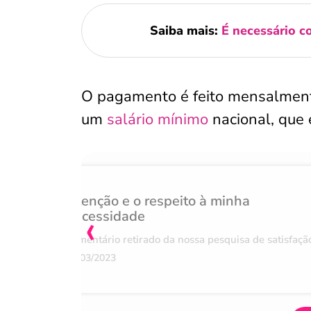
Saiba mais:
É necessário c
O pagamento é feito mensalmente 
um
salário mínimo
nacional, que
Atenção e o respeito à minha
‹
necessidade
Comentário retirado da nossa pesquisa de satisfaçã
07/03/2023