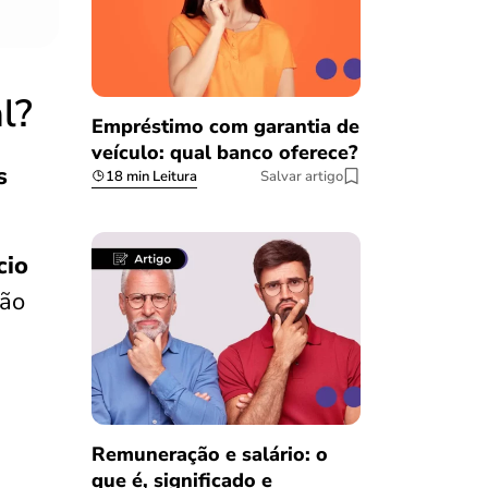
l?
Empréstimo com garantia de
veículo: qual banco oferece?
s
18 min Leitura
Salvar artigo
cio
ção
Remuneração e salário: o
que é, significado e