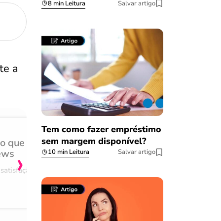
8 min Leitura
Salvar artigo
te a
Tem como fazer empréstimo
sem margem disponível?
do que
Achei muito rápido, sem 
›
ews
burocracia
10 min Leitura
Salvar artigo
satisfação
Comentário retirado da nossa pes
08/03/2023