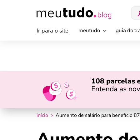
Ir para o site
meutudo
guia do t
108 parcelas 
Entenda as nov
início
Aumento de salário para benefício 87
Aumento de 