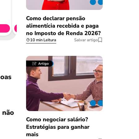
Consig
Como declarar pensão
CL
alimentícia recebida e paga
Simule 
no Imposto de Renda 2026?
10 min Leitura
Salvar artigo
soas
e
não
Como negociar salário?
Estratégias para ganhar
mais
Salvar Ferramenta