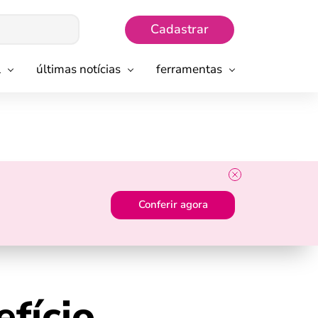
Cadastrar
l
últimas notícias
ferramentas
Conferir agora
fício