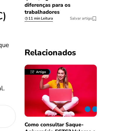
diferenças para os
trabalhadores
C)
11 min Leitura
Salvar artigo
 que
Relacionados
l.
Como consultar Saque-