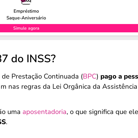
Empréstimo
Saque-Aniversário
Simule agora
87 do INSS?
o de Prestação Continuada (
BPC
)
pago a pes
 nas regras da Lei Orgânica da Assistência
não uma
aposentadoria
, o que significa que el
SS
.