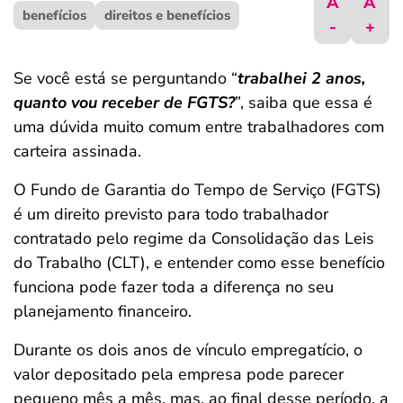
A
A
benefícios
ferramentas
direitos e benefícios
-
+
Se você está se perguntando “
trabalhei 2 anos,
quanto vou receber de FGTS?
”, saiba que essa é
uma dúvida muito comum entre trabalhadores com
carteira assinada.
O Fundo de Garantia do Tempo de Serviço (FGTS)
é um direito previsto para todo trabalhador
contratado pelo regime da Consolidação das Leis
do Trabalho (CLT), e entender como esse benefício
funciona pode fazer toda a diferença no seu
planejamento financeiro.
Durante os dois anos de vínculo empregatício, o
valor depositado pela empresa pode parecer
pequeno mês a mês, mas, ao final desse período, a