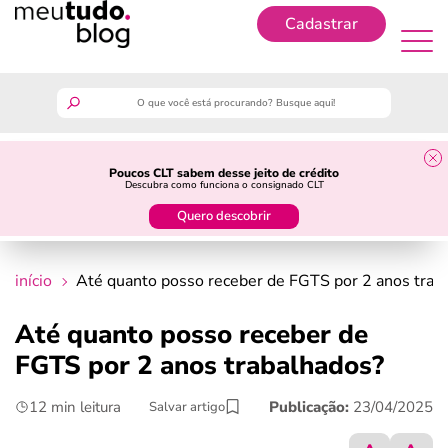
Cadastrar
Cadastrar
meutudo
Poucos CLT sabem desse jeito de crédito
Descubra como funciona o consignado CLT
guia do trabalhador
Quero descobrir
finanças
início
Até quanto posso receber de FGTS por 2 anos trab
benefícios
Até quanto posso receber de
FGTS por 2 anos trabalhados?
crédito fácil
12 min leitura
Publicação:
23/04/2025
Salvar artigo
últimas notícias