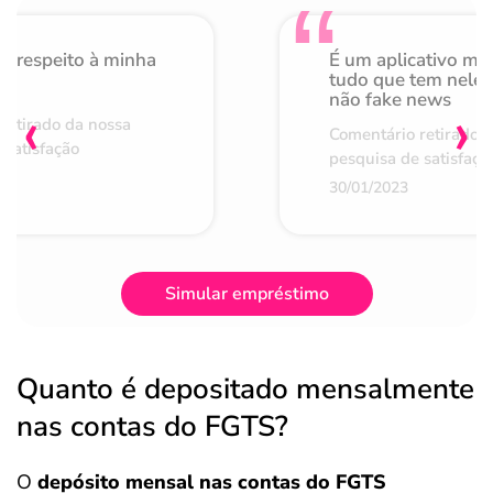
o respeito à minha
É um aplicativo mu
de
tudo que tem nele 
não fake news
‹
›
retirado da nossa
Comentário retirado 
 satisfação
pesquisa de satisfaçã
30/01/2023
Simular empréstimo
Quanto é depositado mensalmente
nas contas do FGTS?
O
depósito mensal nas contas do FGTS