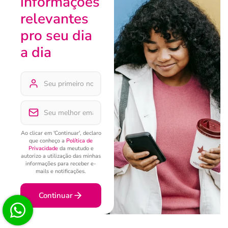
informações
relevantes
pro seu dia
a dia
Ao clicar em 'Continuar', declaro
que conheço a
Política de
Privacidade
da meutudo e
autorizo a utilização das minhas
informações para receber e-
mails e notificações.
Continuar