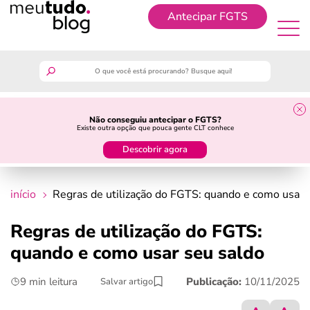
Antecipar FGTS
Antecipar FGTS
meutudo
Não conseguiu antecipar o FGTS?
Existe outra opção que pouca gente CLT conhece
guia do trabalhador
Descobrir agora
finanças
início
Regras de utilização do FGTS: quando e como usar 
benefícios
Regras de utilização do FGTS:
quando e como usar seu saldo
crédito fácil
9 min leitura
Publicação:
10/11/2025
Salvar artigo
últimas notícias