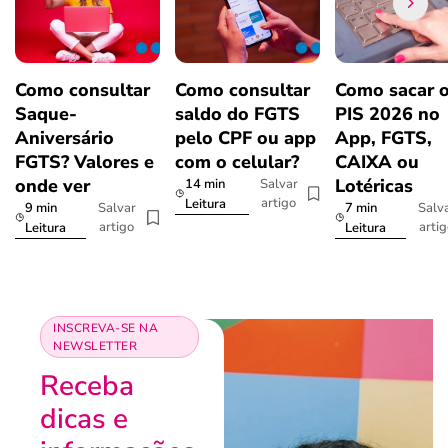
Como consultar
Como consultar
Como sacar 
Saque-
saldo do FGTS
PIS 2026 no
Aniversário
pelo CPF ou app
App, FGTS,
FGTS? Valores e
com o celular?
CAIXA ou
onde ver
Lotéricas
14 min
Salvar
artigo
Leitura
9 min
7 min
Salvar
Salv
artigo
arti
Leitura
Leitura
INSCREVA-SE NA
NEWSLETTER
Receba
dicas e