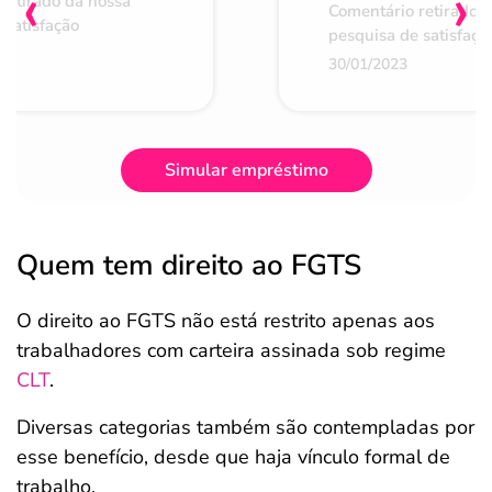
‹
›
retirado da nossa
Comentário retirado 
 satisfação
pesquisa de satisfaçã
30/01/2023
Simular empréstimo
Quem tem direito ao FGTS
O direito ao FGTS não está restrito apenas aos
trabalhadores com carteira assinada sob regime
CLT
.
Diversas categorias também são contempladas por
esse benefício, desde que haja vínculo formal de
trabalho.