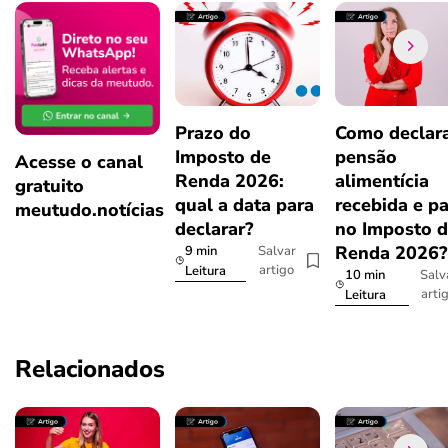
Prazo do
Como declar
Imposto de
pensão
Acesse o canal
Renda 2026:
alimentícia
gratuito
qual a data para
recebida e p
meutudo.notícias
declarar?
no Imposto 
Renda 2026
9 min
Salvar
artigo
Leitura
10 min
Salv
arti
Leitura
Relacionados