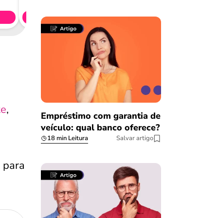
CL
Simule 
te
,
Empréstimo com garantia de
veículo: qual banco oferece?
18 min Leitura
Salvar artigo
, para