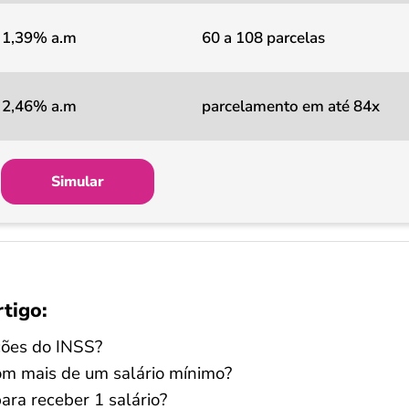
1,39% a.m
60 a 108 parcelas
2,46% a.m
parcelamento em até 84x
Simular
rtigo:
ções do INSS?
om mais de um salário mínimo?
ra receber 1 salário?