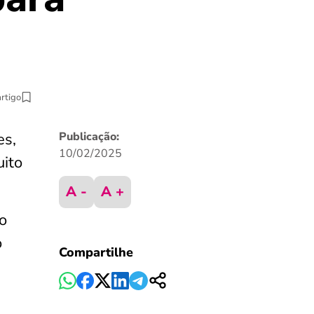
artigo
es,
Publicação:
10/02/2025
ito
A -
A +
o
o
Compartilhe