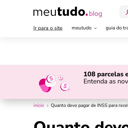
Ir para o site
meutudo
guia do t
108 parcelas 
Entenda as nov
início
Quanto devo pagar de INSS para receb
Quanto devo