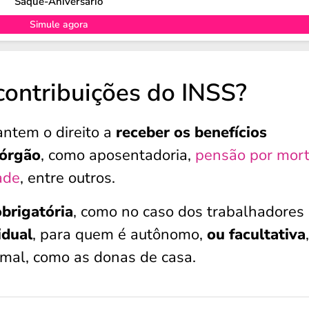
Saque-Aniversário
Simule agora
ontribuições do INSS?
antem o direito a
receber os benefícios
 órgão
, como aposentadoria,
pensão por mor
ade
, entre outros.
brigatória
, como no caso dos trabalhadores
idual
, para quem é autônomo,
ou facultativa
mal, como as donas de casa.