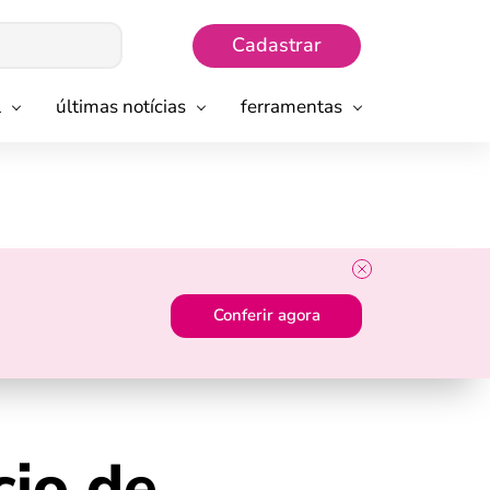
Cadastrar
l
últimas notícias
ferramentas
Conferir agora
io de