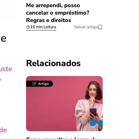
Me arrependi, posso
cancelar o empréstimo?
Regras e direitos
10 min Leitura
Salvar artigo
de
Relacionados
uste
o
 de