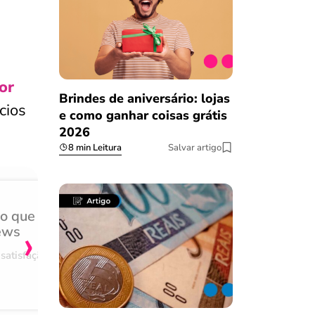
or
Brindes de aniversário: lojas
cios
e como ganhar coisas grátis
2026
8 min Leitura
Salvar artigo
do que
Achei muito rápido, sem 
›
ews
burocracia
satisfação
Comentário retirado da nossa pes
08/03/2023