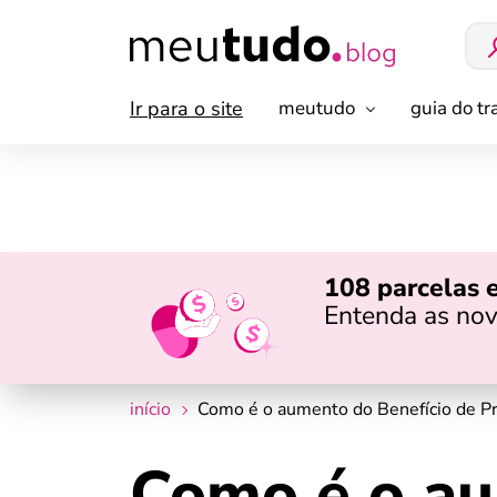
Ir para o site
meutudo
guia do t
108 parcelas 
Entenda as nov
início
Como é o aumento do Benefício de P
Como é o au