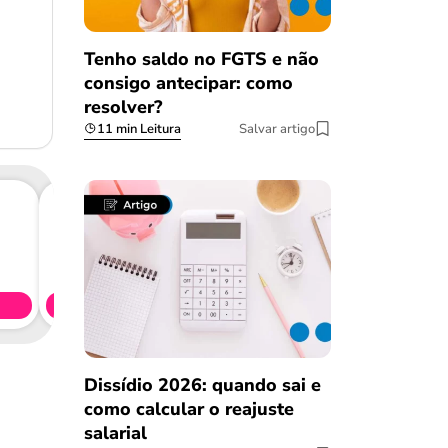
Tenho saldo no FGTS e não
consigo antecipar: como
resolver?
11 min Leitura
Salvar artigo
Consig
CL
Simule 
Dissídio 2026: quando sai e
como calcular o reajuste
salarial