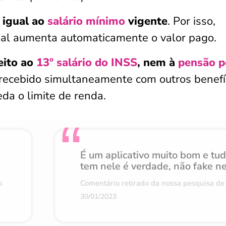
e
igual ao
salário mínimo
vigente
. Por isso,
nal aumenta automaticamente o valor pago.
eito ao
13º salário do INSS
, nem à
pensão p
r recebido simultaneamente com outros benefí
da o limite de renda.
É um aplicativo muito bom e tu
tem nele é verdade, não fake n
o
Comentário retirado da nossa pesquisa de 
30/01/2023