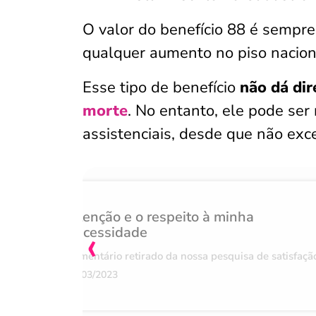
O valor do benefício 88 é sempr
qualquer aumento no piso nacio
Esse tipo de benefício
não dá dir
morte
. No entanto, ele pode se
assistenciais, desde que não exce
Atenção e o respeito à minha
‹
necessidade
Comentário retirado da nossa pesquisa de satisfaçã
07/03/2023