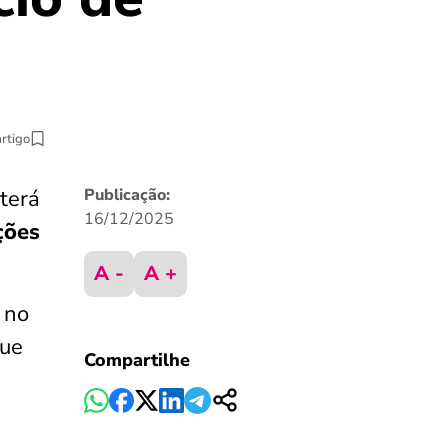
artigo
terá
Publicação:
16/12/2025
ções
A -
A +
 no
que
Compartilhe