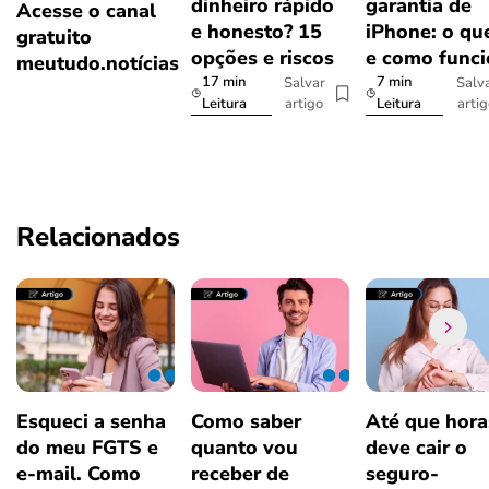
dinheiro rápido
garantia de
Acesse o canal
e honesto? 15
iPhone: o qu
gratuito
opções e riscos
e como func
meutudo.notícias
17 min
7 min
Salvar
Salv
artigo
arti
Leitura
Leitura
Relacionados
Esqueci a senha
Como saber
Até que hora
do meu FGTS e
quanto vou
deve cair o
e-mail. Como
receber de
seguro-