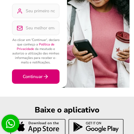
Ao clicar em 'Continuar', declaro
que conheço a
Política de
Privacidade
da meutudo e
autorizo a utilização das minhas
informações para receber e-
mails e notificações.
Continuar
Baixe o aplicativo