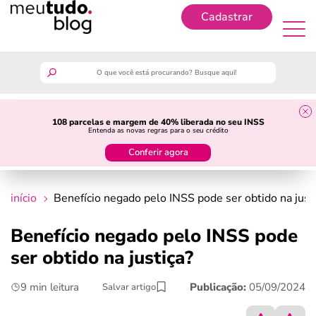
Cadastrar
Cadastrar
meutudo
108 parcelas e margem de 40% liberada no seu INSS
Entenda as novas regras para o seu crédito
guia do trabalhador
Conferir agora
finanças
início
Benefício negado pelo INSS pode ser obtido na just
benefícios
Benefício negado pelo INSS pode
ser obtido na justiça?
crédito fácil
9 min leitura
Publicação:
05/09/2024
Salvar artigo
últimas notícias