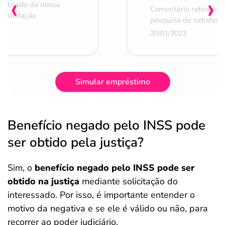
‹
›
retirado da nossa
Comentário retirado 
 satisfação
pesquisa de satisfaçã
30/01/2023
Simular empréstimo
Benefício negado pelo INSS pode
ser obtido pela justiça?
Sim, o
benefício negado pelo INSS pode ser
obtido na justiça
mediante solicitação do
interessado. Por isso, é importante entender o
motivo da negativa e se ele é válido ou não, para
recorrer ao poder judiciário.