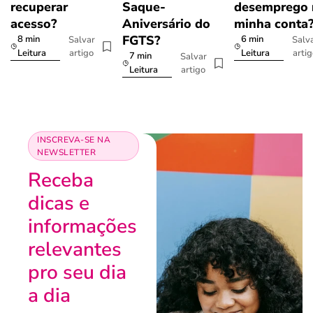
recuperar
Saque-
desemprego 
acesso?
Aniversário do
minha conta
FGTS?
8 min
6 min
Salvar
Salv
artigo
arti
Leitura
Leitura
7 min
Salvar
artigo
Leitura
INSCREVA-SE NA
NEWSLETTER
Receba
dicas e
informações
relevantes
pro seu dia
a dia