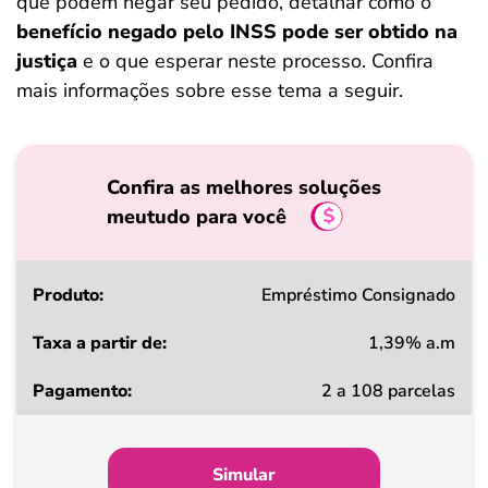
que podem negar seu pedido, detalhar como o
benefício negado pelo INSS pode ser obtido na
justiça
e o que esperar neste processo. Confira
mais informações sobre esse tema a seguir.
Confira as melhores soluções
meutudo para você
Produto
Empréstimo Consignado
1,39% a.m
Taxa
2 a 108 parcelas
a
partir
de
Simular