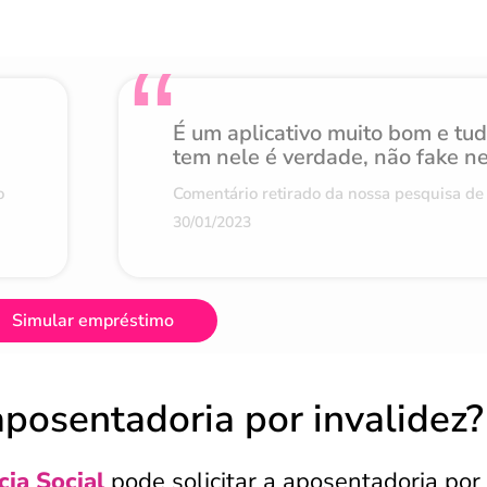
É um aplicativo muito bom e tu
tem nele é verdade, não fake n
o
Comentário retirado da nossa pesquisa de 
30/01/2023
Simular empréstimo
posentadoria por invalidez?
cia Social
pode solicitar a aposentadoria por