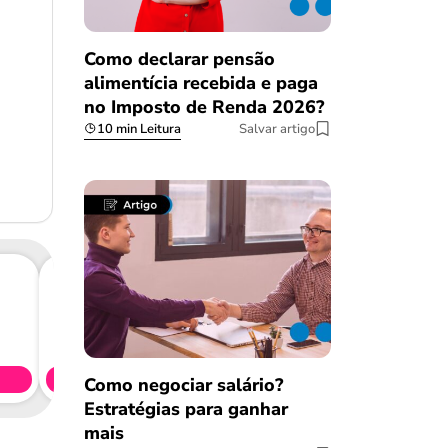
Como declarar pensão
alimentícia recebida e paga
no Imposto de Renda 2026?
10 min Leitura
Salvar artigo
Consig
CL
Simule 
Como negociar salário?
Estratégias para ganhar
mais