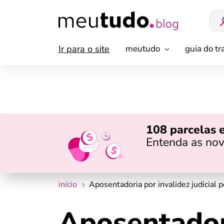
Ir para o site
meutudo
guia do t
108 parcelas 
Entenda as nov
início
Aposentadoria por invalidez judicial 
Aposentadori