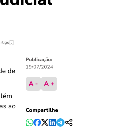
artigo
Publicação:
19/07/2024
de de
A -
A +
além
das ao
Compartilhe