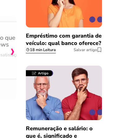
Empréstimo com garantia de
do que
Achei muito rápido, sem 
›
veículo: qual banco oferece?
ews
burocracia
18 min Leitura
Salvar artigo
satisfação
Comentário retirado da nossa pes
08/03/2023
Remuneração e salário: o
que é, significado e