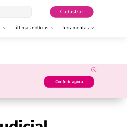
Cadastrar
l
últimas notícias
ferramentas
Conferir agora
udicial