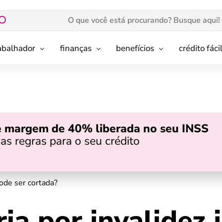
rabalhador
finanças
benefícios
crédito fáci
e margem de 40% liberada no seu INSS
as regras para o seu crédito
pode ser cortada?
a por invalidez j