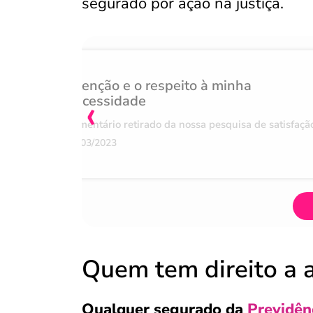
segurado por ação na justiça.
Atenção e o respeito à minha
‹
necessidade
Comentário retirado da nossa pesquisa de satisfaçã
07/03/2023
Quem tem direito a a
Qualquer segurado da
Previdên