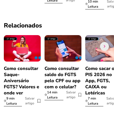
artigo
Leitura
10 min
Salv
arti
Leitura
Relacionados
Como consultar
Como consultar
Como sacar 
Saque-
saldo do FGTS
PIS 2026 no
Aniversário
pelo CPF ou app
App, FGTS,
FGTS? Valores e
com o celular?
CAIXA ou
onde ver
Lotéricas
14 min
Salvar
artigo
Leitura
9 min
7 min
Salvar
Salv
artigo
arti
Leitura
Leitura