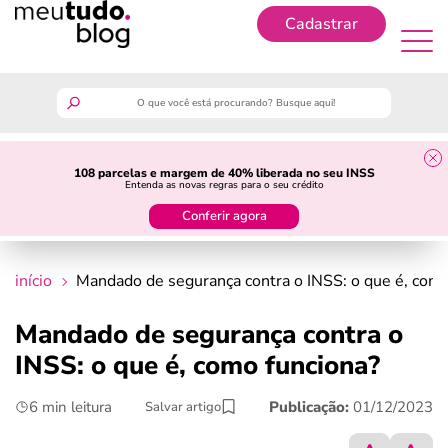
Cadastrar
Cadastrar
meutudo
108 parcelas e margem de 40% liberada no seu INSS
Entenda as novas regras para o seu crédito
guia do trabalhador
Conferir agora
finanças
início
Mandado de segurança contra o INSS: o que é, como
benefícios
Mandado de segurança contra o
INSS: o que é, como funciona?
crédito fácil
6 min leitura
Publicação:
01/12/2023
Salvar artigo
últimas notícias