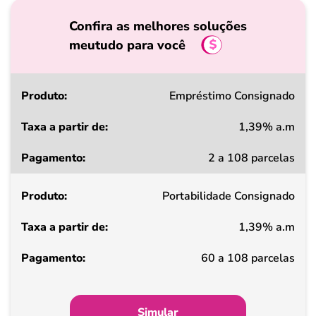
Confira as melhores soluções
meutudo para você
Produto
Empréstimo Consignado
1,39% a.m
Taxa
2 a 108 parcelas
a
partir
Portabilidade Consignado
de
1,39% a.m
Pagamento
60 a 108 parcelas
Simular