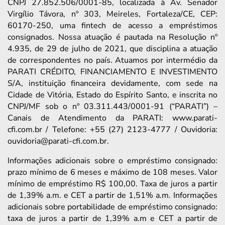
CNPJ 27.852.506/0001-85, localizada à Av. Senador
Virgílio Távora, nº 303, Meireles, Fortaleza/CE, CEP:
60170-250, uma fintech de acesso a empréstimos
consignados. Nossa atuação é pautada na Resolução nº
4.935, de 29 de julho de 2021, que disciplina a atuação
de correspondentes no país. Atuamos por intermédio da
PARATI CRÉDITO, FINANCIAMENTO E INVESTIMENTO
S/A, instituição financeira devidamente, com sede na
Cidade de Vitória, Estado do Espírito Santo, e inscrita no
CNPJ/MF sob o nº 03.311.443/0001-91 (“PARATI”) –
Canais de Atendimento da PARATI: www.parati-
cfi.com.br / Telefone: +55 (27) 2123-4777 / Ouvidoria:
ouvidoria@parati-cfi.com.br.
Informações adicionais sobre o empréstimo consignado:
prazo mínimo de 6 meses e máximo de 108 meses. Valor
mínimo de empréstimo R$ 100,00. Taxa de juros a partir
de 1,39% a.m. e CET a partir de 1,51% a.m. Informações
adicionais sobre portabilidade de empréstimo consignado:
taxa de juros a partir de 1,39% a.m e CET a partir de