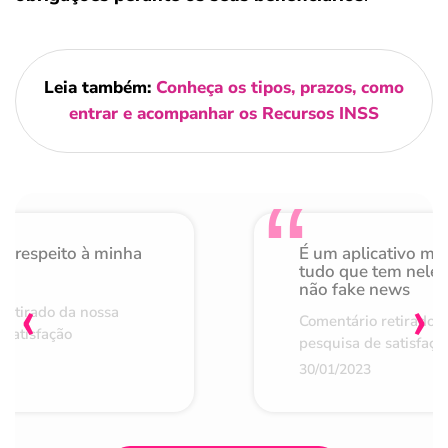
Leia também:
Conheça os tipos, prazos, como
entrar e acompanhar os Recursos INSS
o respeito à minha
É um aplicativo mu
de
tudo que tem nele 
não fake news
‹
›
retirado da nossa
Comentário retirado 
 satisfação
pesquisa de satisfaçã
30/01/2023