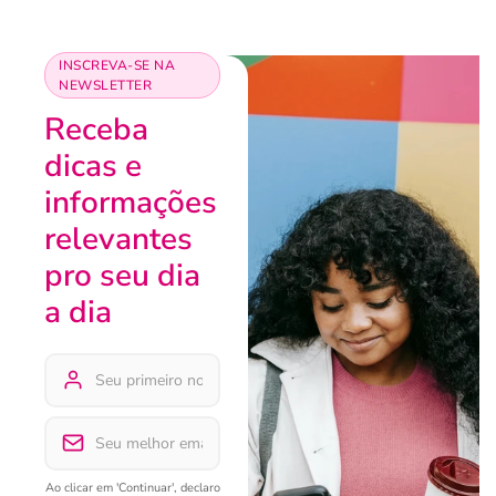
INSCREVA-SE NA
NEWSLETTER
Receba
dicas e
informações
relevantes
pro seu dia
a dia
Ao clicar em 'Continuar', declaro