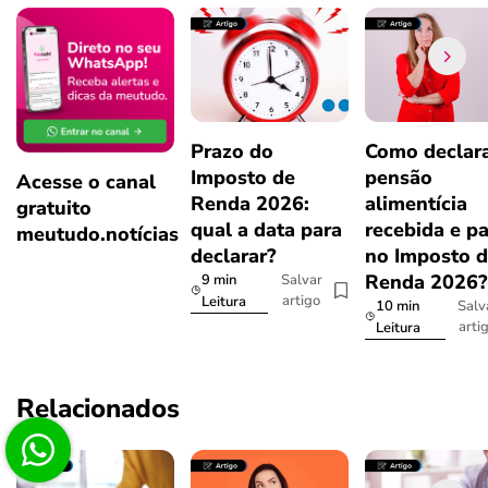
Prazo do
Como declar
Imposto de
pensão
Acesse o canal
Renda 2026:
alimentícia
gratuito
qual a data para
recebida e p
meutudo.notícias
declarar?
no Imposto 
Renda 2026
9 min
Salvar
artigo
Leitura
10 min
Salv
arti
Leitura
Relacionados