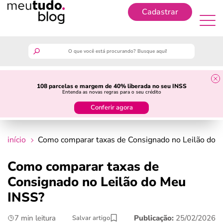
Cadastrar
Cadastrar
meutudo
108 parcelas e margem de 40% liberada no seu INSS
Entenda as novas regras para o seu crédito
guia do trabalhador
Conferir agora
finanças
início
Como comparar taxas de Consignado no Leilão do 
benefícios
Como comparar taxas de
Consignado no Leilão do Meu
crédito fácil
INSS?
últimas notícias
7 min leitura
Publicação:
25/02/2026
Salvar artigo