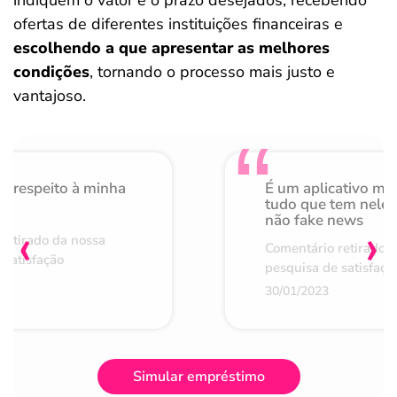
indiquem o valor e o prazo desejados, recebendo
ofertas de diferentes instituições financeiras e
escolhendo a que apresentar as melhores
condições
, tornando o processo mais justo e
vantajoso.
o respeito à minha
É um aplicativo mu
de
tudo que tem nele 
não fake news
‹
›
retirado da nossa
Comentário retirado 
 satisfação
pesquisa de satisfaçã
30/01/2023
Simular empréstimo