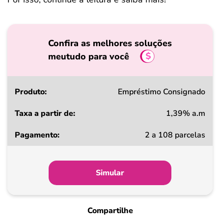
Confira as melhores soluções
meutudo para você
Produto
Empréstimo Consignado
1,39% a.m
Taxa
2 a 108 parcelas
a
partir
de
Simular
Pagamento
Compartilhe