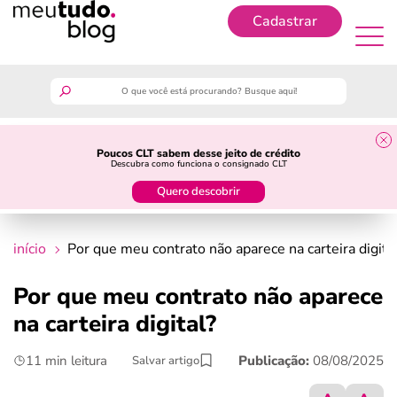
Cadastrar
Cadastrar
meutudo
Poucos CLT sabem desse jeito de crédito
Descubra como funciona o consignado CLT
guia do trabalhador
Quero descobrir
finanças
início
Por que meu contrato não aparece na carteira digita
benefícios
Por que meu contrato não aparece
na carteira digital?
crédito fácil
11 min leitura
Publicação:
08/08/2025
Salvar artigo
últimas notícias