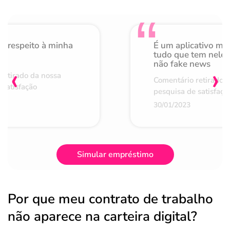
o respeito à minha
É um aplicativo mu
de
tudo que tem nele 
não fake news
‹
›
retirado da nossa
Comentário retirado 
 satisfação
pesquisa de satisfaçã
30/01/2023
Simular empréstimo
Por que meu contrato de trabalho
não aparece na carteira digital?