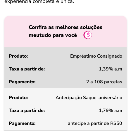
experiência completa e única.
Confira as melhores soluções
meutudo para você
Produto
Empréstimo Consignado
1,39% a.m
Taxa
2 a 108 parcelas
a
partir
Antecipação Saque-aniversário
de
1,79% a.m
Pagamento
antecipe a partir de R$50