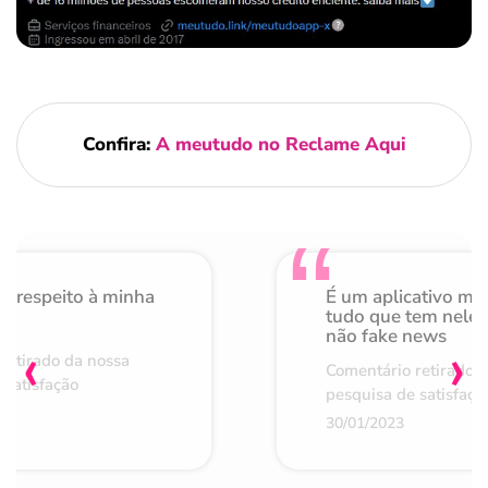
Confira:
A meutudo no Reclame Aqui
o respeito à minha
É um aplicativo mu
de
tudo que tem nele 
não fake news
‹
›
retirado da nossa
Comentário retirado 
 satisfação
pesquisa de satisfaçã
30/01/2023