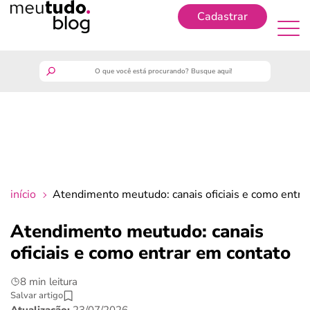
Cadastrar
Cadastrar
meutudo
guia do trabalhador
finanças
início
Atendimento meutudo: canais oficiais e como entra
benefícios
Atendimento meutudo: canais
oficiais e como entrar em contato
crédito fácil
8 min leitura
últimas notícias
Salvar artigo