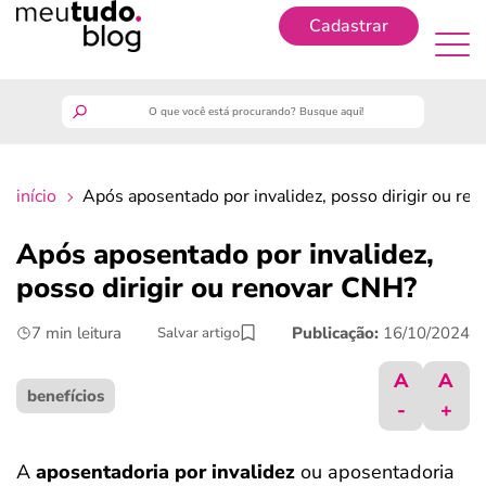
Cadastrar
Cadastrar
meutudo
início
Após aposentado por invalidez, posso dirigir ou re
guia do trabalhador
Após aposentado por invalidez,
finanças
posso dirigir ou renovar CNH?
7 min leitura
Publicação:
16/10/2024
Salvar artigo
benefícios
A
A
crédito fácil
benefícios
-
+
últimas notícias
A
aposentadoria por invalidez
ou aposentadoria