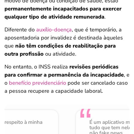
motivo de doença ou condição de saúde, estão
permanentemente incapacitados para exercer
qualquer tipo de atividade remunerada
.
Diferente do
auxílio-doença
, que é temporário, a
aposentadoria por invalidez é destinada àqueles
que
não têm condições de reabilitação para
outra profissão
ou atividade.
No entanto, o INSS realiza
revisões periódicas
para confirmar a permanência da incapacidade
, e
o
benefício previdenciário
pode ser cancelado caso
a pessoa recupere a capacidade laboral.
o respeito à minha
É um aplicativo mu
de
tudo que tem nele 
não fake news