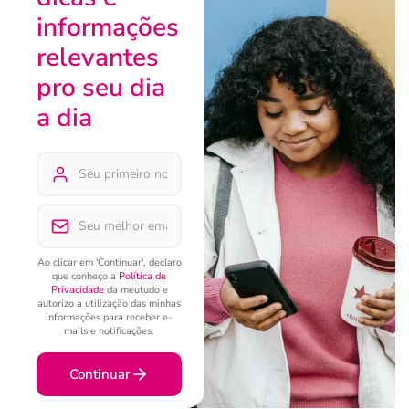
informações
relevantes
pro seu dia
a dia
Ao clicar em 'Continuar', declaro
que conheço a
Política de
Privacidade
da meutudo e
autorizo a utilização das minhas
informações para receber e-
mails e notificações.
Continuar