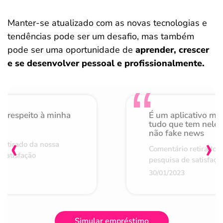
Manter-se atualizado com as novas tecnologias e
tendências pode ser um desafio, mas também
pode ser uma oportunidade de
aprender, crescer
e se desenvolver pessoal e profissionalmente.
o respeito à minha
É um aplicativo mu
de
tudo que tem nele 
não fake news
‹
›
retirado da nossa
Comentário retirado 
 satisfação
pesquisa de satisfaçã
30/01/2023
Simular empréstimo