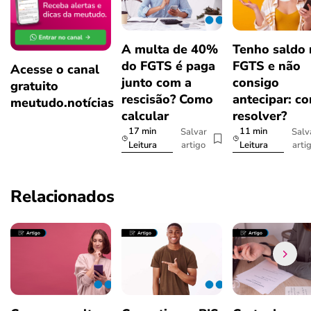
A multa de 40%
Tenho saldo
do FGTS é paga
FGTS e não
Acesse o canal
junto com a
consigo
gratuito
rescisão? Como
antecipar: c
meutudo.notícias
calcular
resolver?
17 min
11 min
Salvar
Salv
artigo
arti
Leitura
Leitura
Relacionados