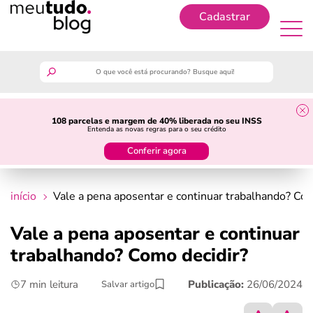
Cadastrar
Cadastrar
meutudo
108 parcelas e margem de 40% liberada no seu INSS
Entenda as novas regras para o seu crédito
guia do trabalhador
Conferir agora
finanças
início
Vale a pena aposentar e continuar trabalhando? Com
benefícios
Vale a pena aposentar e continuar
trabalhando? Como decidir?
crédito fácil
7 min leitura
Publicação:
26/06/2024
Salvar artigo
últimas notícias