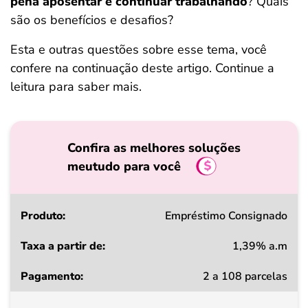
pena aposentar e continuar trabalhando
? Quais
são os benefícios e desafios?
Esta e outras questões sobre esse tema, você
confere na continuação deste artigo. Continue a
leitura para saber mais.
Confira as melhores soluções
meutudo para você
Produto
Empréstimo Consignado
1,39% a.m
Taxa
2 a 108 parcelas
a
partir