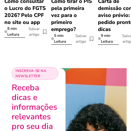
Como consultar
Como tirar o PIS
Carta de
o Lucro do FGTS
pela primeira
demissão co
2026? Pelo CPF
vez para o
aviso prévio:
no site ou app
primeiro
pedido pront
emprego?
dicas
8 min
Salvar
artigo
Leitura
5 min
9 min
Salvar
Salv
artigo
arti
Leitura
Leitura
INSCREVA-SE NA
NEWSLETTER
Receba
dicas e
informações
relevantes
pro seu dia