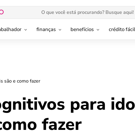
rabalhador
finanças
benefícios
crédito fáci
is são e como fazer
ognitivos para id
como fazer