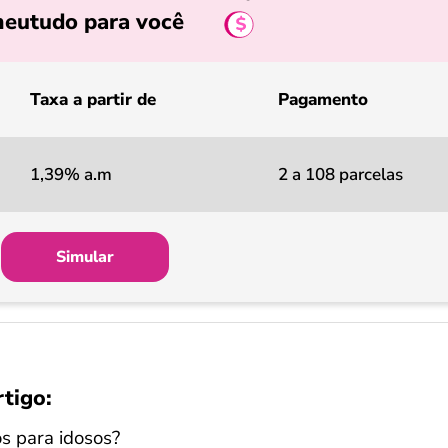
eutudo para você
Taxa a partir de
Pagamento
1,39% a.m
2 a 108 parcelas
Simular
rtigo:
os para idosos?