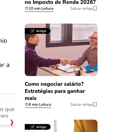
no Imposto de Renda 2026?
10 min Leitura
Salvar artigo
nio
ar a
Como negociar salário?
Estratégias para ganhar
mais
8 min Leitura
Salvar artigo
do que
Achei muito rápido, sem 
›
ews
burocracia
satisfação
Comentário retirado da nossa pes