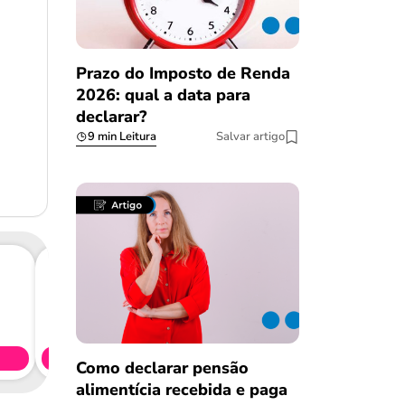
Prazo do Imposto de Renda
2026: qual a data para
declarar?
9 min Leitura
Salvar artigo
Consig
CL
Simule 
Como declarar pensão
alimentícia recebida e paga