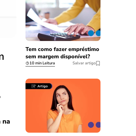
08/03/2023
Tem como fazer empréstimo
m
sem margem disponível?
10 min Leitura
Salvar artigo
o
a na