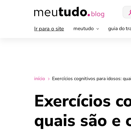
Ir para o site
meutudo
guia do t
início
Exercícios cognitivos para idosos: qua
Exercícios c
quais são e 