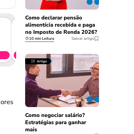
Como declarar pensão
alimentícia recebida e paga
no Imposto de Renda 2026?
Consig
10 min Leitura
Salvar artigo
CL
Simule 
dores
Como negociar salário?
Estratégias para ganhar
mais
Salvar Ferramenta