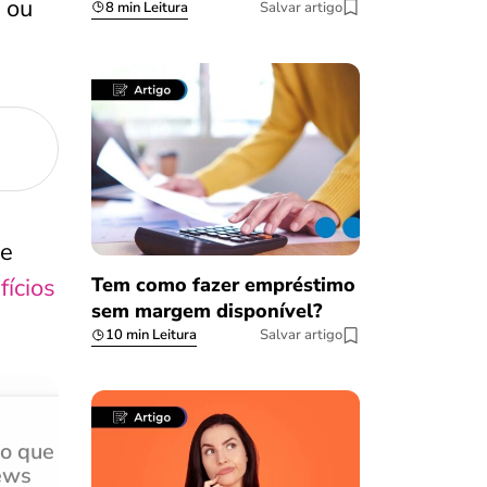
 ou
8 min Leitura
Salvar artigo
de
fícios
Tem como fazer empréstimo
sem margem disponível?
10 min Leitura
Salvar artigo
do que
Achei muito rápido, sem 
ews
burocracia