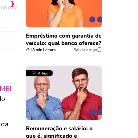
›
satisfação
Comentário retirado da nossa pes
08/03/2023
Empréstimo com garantia de
veículo: qual banco oferece?
18 min Leitura
Salvar artigo
 MEI
do
 da
Remuneração e salário: o
que é, significado e