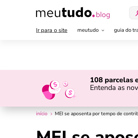
Ir para o site
meutudo
guia do t
108 parcelas 
Entenda as nov
início
MEI se aposenta por tempo de contri
MEI se apos