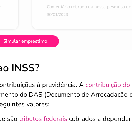
o
Comentário retirado da nossa pesquisa de 
30/01/2023
Simular empréstimo
 ao INSS?
ontribuições à previdência. A
contribuição do
gamento do DAS (Documento de Arrecadação 
eguintes valores:
que são
tributos federais
cobrados a depender