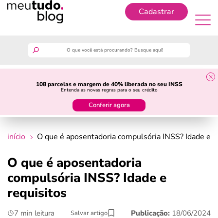
Cadastrar
Cadastrar
meutudo
108 parcelas e margem de 40% liberada no seu INSS
Entenda as novas regras para o seu crédito
guia do trabalhador
Conferir agora
finanças
início
O que é aposentadoria compulsória INSS? Idade e r
benefícios
O que é aposentadoria
compulsória INSS? Idade e
crédito fácil
requisitos
últimas notícias
7 min leitura
Publicação:
18/06/2024
Salvar artigo