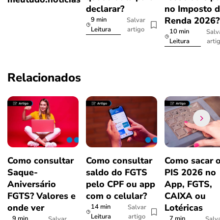
declarar?
no Imposto 
Renda 2026
9 min
Salvar
artigo
Leitura
10 min
Salv
arti
Leitura
Relacionados
Como consultar
Como consultar
Como sacar 
Saque-
saldo do FGTS
PIS 2026 no
Aniversário
pelo CPF ou app
App, FGTS,
FGTS? Valores e
com o celular?
CAIXA ou
onde ver
Lotéricas
14 min
Salvar
artigo
Leitura
9 min
7 min
Salvar
Salv