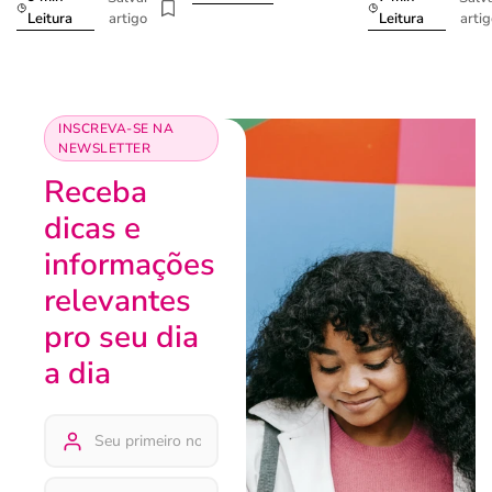
artigo
arti
Leitura
Leitura
INSCREVA-SE NA
NEWSLETTER
Receba
dicas e
informações
relevantes
pro seu dia
a dia