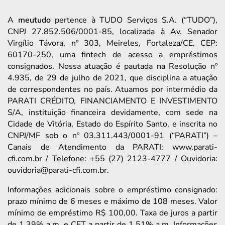
A
meutudo
pertence à TUDO Serviços S.A. (“TUDO”),
CNPJ 27.852.506/0001-85, localizada à Av. Senador
Virgílio Távora, nº 303, Meireles, Fortaleza/CE, CEP:
60170-250, uma fintech de acesso a empréstimos
consignados. Nossa atuação é pautada na Resolução nº
4.935, de 29 de julho de 2021, que disciplina a atuação
de correspondentes no país. Atuamos por intermédio da
PARATI CRÉDITO, FINANCIAMENTO E INVESTIMENTO
S/A, instituição financeira devidamente, com sede na
Cidade de Vitória, Estado do Espírito Santo, e inscrita no
CNPJ/MF sob o nº 03.311.443/0001-91 (“PARATI”) –
Canais de Atendimento da PARATI: www.parati-
cfi.com.br / Telefone: +55 (27) 2123-4777 / Ouvidoria:
ouvidoria@parati-cfi.com.br.
Informações adicionais sobre o empréstimo consignado:
prazo mínimo de 6 meses e máximo de 108 meses. Valor
mínimo de empréstimo R$ 100,00. Taxa de juros a partir
de 1,39% a.m. e CET a partir de 1,51% a.m. Informações