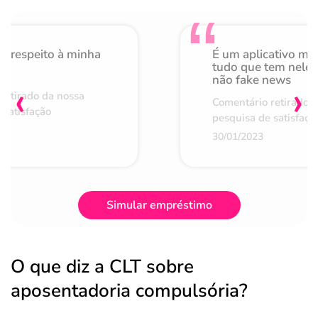
o respeito à minha
É um aplicativo mu
de
tudo que tem nele 
não fake news
‹
›
retirado da nossa
Comentário retirado 
 satisfação
pesquisa de satisfaçã
30/01/2023
Simular empréstimo
O que diz a CLT sobre
aposentadoria compulsória?