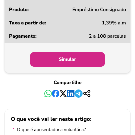
Produto
Empréstimo Consignado
1,39% a.m
Taxa
2 a 108 parcelas
a
partir
de
Simular
Pagamento
Compartilhe
O que você vai ler neste artigo:
O que é aposentadoria voluntária?