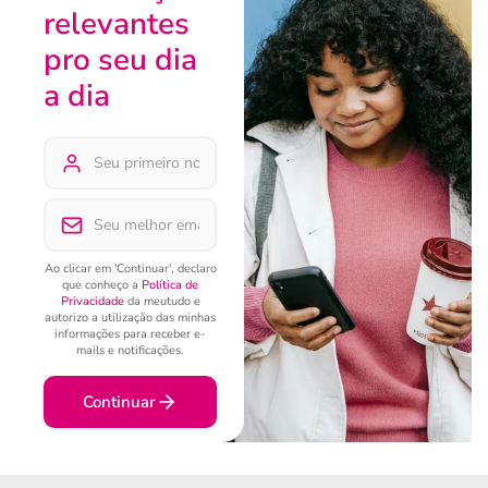
relevantes
pro seu dia
a dia
Ao clicar em 'Continuar', declaro
que conheço a
Política de
Privacidade
da meutudo e
autorizo a utilização das minhas
informações para receber e-
mails e notificações.
Continuar