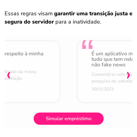
Essas regras visam
garantir uma transição justa e
segura do servidor
para a inatividade.
o respeito à minha
É um aplicativo mu
de
tudo que tem nele 
não fake news
‹
›
retirado da nossa
Comentário retirado 
 satisfação
pesquisa de satisfaçã
30/01/2023
Simular empréstimo