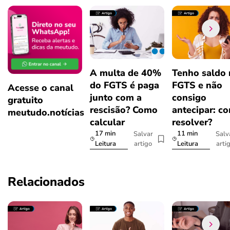
A multa de 40%
Tenho saldo
do FGTS é paga
FGTS e não
Acesse o canal
junto com a
consigo
gratuito
rescisão? Como
antecipar: c
meutudo.notícias
calcular
resolver?
17 min
11 min
Salvar
Salv
artigo
arti
Leitura
Leitura
Relacionados