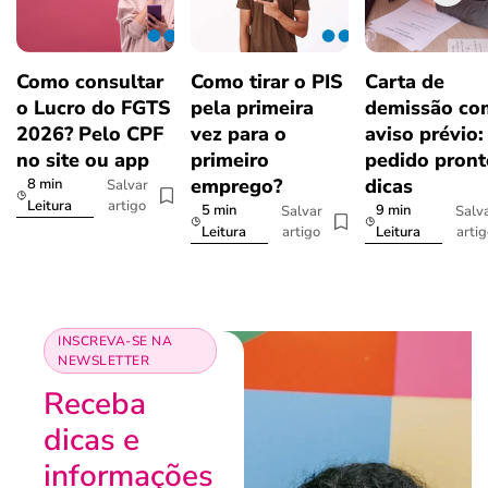
Como consultar
Como tirar o PIS
Carta de
o Lucro do FGTS
pela primeira
demissão co
2026? Pelo CPF
vez para o
aviso prévio:
no site ou app
primeiro
pedido pront
emprego?
dicas
8 min
Salvar
artigo
Leitura
5 min
9 min
Salvar
Salv
artigo
arti
Leitura
Leitura
INSCREVA-SE NA
NEWSLETTER
Receba
dicas e
informações