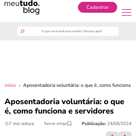
Cadastrar
Cadastrar
meutudo
guia do trabalhador
finanças
início
Aposentadoria voluntária: o que é, como funciona e
benefícios
Aposentadoria voluntária: o que
é, como funciona e servidores
crédito fácil
7 min leitura
Publicação:
24/06/2024
Salvar artigo
últimas notícias