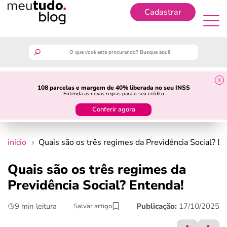
Cadastrar
Cadastrar
meutudo
108 parcelas e margem de 40% liberada no seu INSS
Entenda as novas regras para o seu crédito
guia do trabalhador
Conferir agora
finanças
início
Quais são os três regimes da Previdência Social? E
benefícios
Quais são os três regimes da
Previdência Social? Entenda!
crédito fácil
9 min leitura
Publicação:
17/10/2025
Salvar artigo
últimas notícias