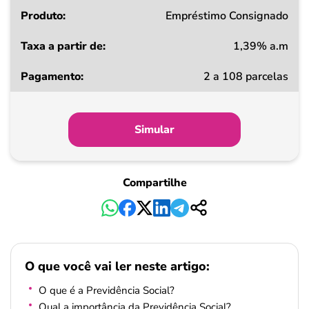
Produto
Empréstimo Consignado
1,39% a.m
Taxa
2 a 108 parcelas
a
partir
de
Simular
Pagamento
Compartilhe
O que você vai ler neste artigo:
O que é a Previdência Social?
Qual a importância da Previdência Social?