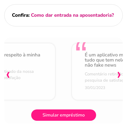
Confira:
Como dar entrada na aposentadoria?
o respeito à minha
É um aplicativo mu
de
tudo que tem nele 
não fake news
‹
›
retirado da nossa
Comentário retirado 
 satisfação
pesquisa de satisfaçã
30/01/2023
Simular empréstimo