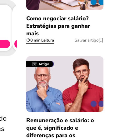
Como negociar salário?
Estratégias para ganhar
Consig
mais
CL
8 min Leitura
Salvar artigo
Simule 
do
Remuneração e salário: o
que é, significado e
es
diferenças para os
Salvar Ferramenta
Salvar Ferramenta