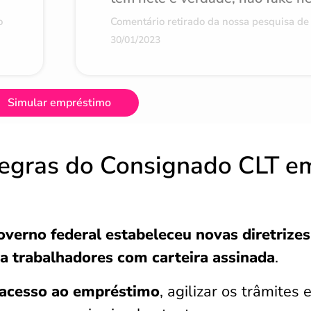
o
Comentário retirado da nossa pesquisa de 
30/01/2023
Simular empréstimo
regras do Consignado CLT e
overno federal estabeleceu novas diretrizes
 a trabalhadores com carteira assinada
.
o acesso ao empréstimo
, agilizar os trâmites 