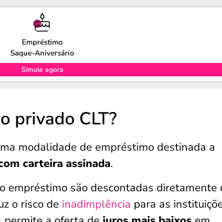
Empréstimo
Saque-Aniversário
Simule agora
o privado CLT?
ma modalidade de empréstimo destinada a
com carteira assinada
.
do empréstimo são descontadas diretamente 
uz o risco de
inadimplência
para as instituiçõ
, permite a oferta de
juros mais baixos
em