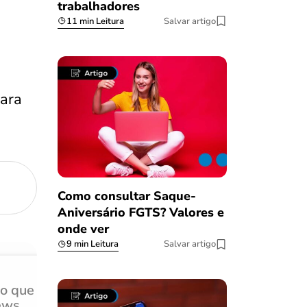
trabalhadores
11 min Leitura
Salvar artigo
para
Como consultar Saque-
Aniversário FGTS? Valores e
onde ver
9 min Leitura
Salvar artigo
do que
Achei muito rápido, sem 
ews
burocracia