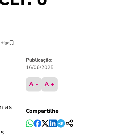
artigo
Publicação:
16/06/2025
A -
A +
m as
Compartilhe
as