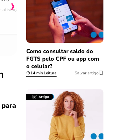
›
satisfação
Comentário retirado da nossa pes
08/03/2023
Como consultar saldo do
FGTS pelo CPF ou app com
o celular?
m
14 min Leitura
Salvar artigo
 para
e