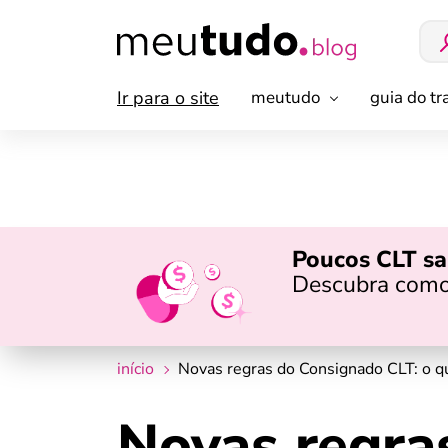
Ir para o site
meutudo
guia do t
Poucos CLT sa
Descubra como
início
Novas regras do Consignado CLT: o 
Novas regra