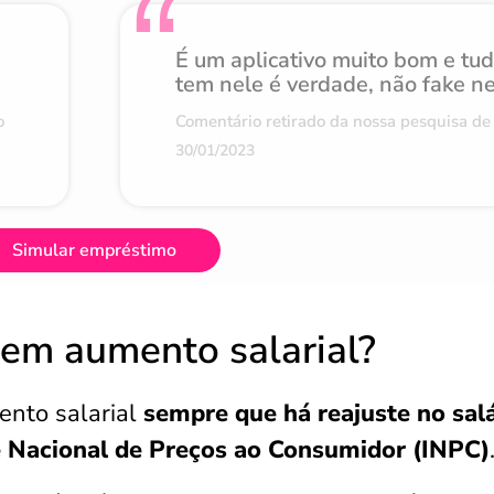
É um aplicativo muito bom e tu
tem nele é verdade, não fake n
o
Comentário retirado da nossa pesquisa de 
30/01/2023
Simular empréstimo
tem aumento salarial?
ento salarial
sempre que há reajuste no sal
e Nacional de Preços ao Consumidor (INPC)