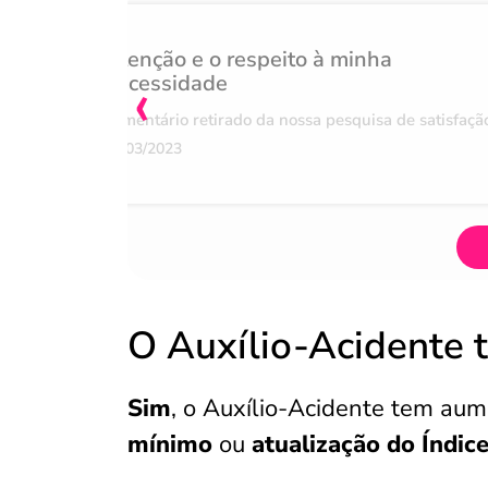
Atenção e o respeito à minha
‹
necessidade
Comentário retirado da nossa pesquisa de satisfaçã
07/03/2023
O Auxílio-Acidente 
Sim
, o Auxílio-Acidente tem aum
mínimo
ou
atualização do Índic