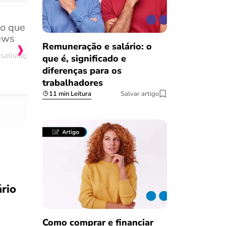
do que
Achei muito rápido, sem 
›
ews
burocracia
Remuneração e salário: o
satisfação
Comentário retirado da nossa pes
que é, significado e
08/03/2023
diferenças para os
trabalhadores
11 min Leitura
Salvar artigo
ário
.
Como comprar e financiar