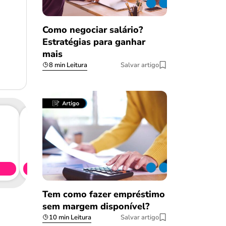
Como negociar salário?
Estratégias para ganhar
mais
8 min Leitura
Salvar artigo
Consig
CL
Simule 
Tem como fazer empréstimo
sem margem disponível?
10 min Leitura
Salvar artigo