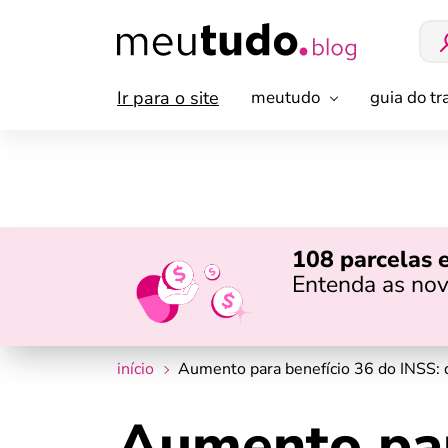
Ir para o site
meutudo
guia do t
108 parcelas 
Entenda as nov
início
Aumento para benefício 36 do INSS: q
Aumento par