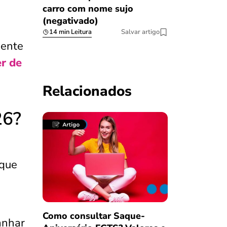
carro com nome sujo
(negativado)
14 min Leitura
Salvar artigo
mente
r de
Relacionados
26?
 que
Como consultar Saque-
anhar