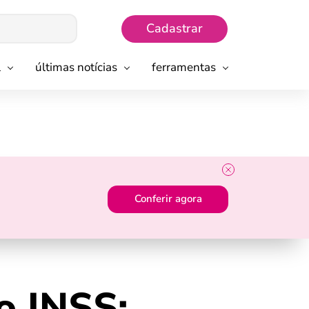
Cadastrar
l
últimas notícias
ferramentas
Conferir agora
o INSS: