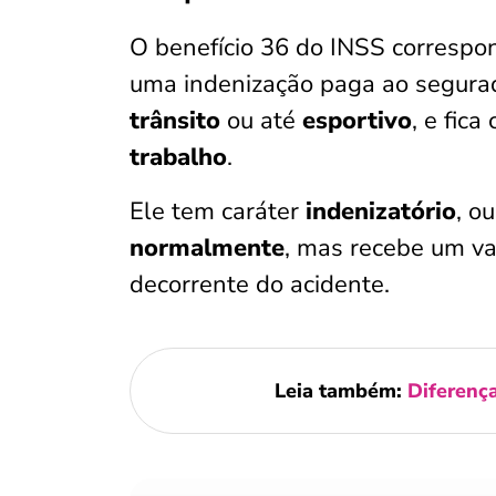
O benefício 36 do INSS correspo
uma indenização paga ao segurad
trânsito
ou até
esportivo
, e fic
trabalho
.
Ele tem caráter
indenizatório
, o
normalmente
, mas recebe um va
decorrente do acidente.
Leia também:
Diferenç