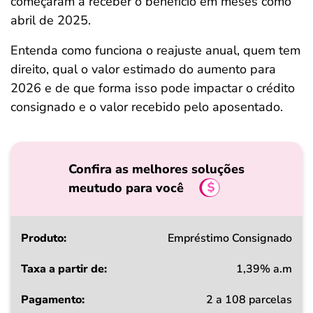
começaram a receber o benefício em meses como
abril de 2025.
Entenda como funciona o reajuste anual, quem tem
direito, qual o valor estimado do aumento para
2026 e de que forma isso pode impactar o crédito
consignado e o valor recebido pelo aposentado.
Confira as melhores soluções
meutudo para você
Produto
Empréstimo Consignado
1,39% a.m
Taxa
2 a 108 parcelas
a