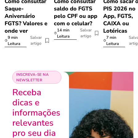
Como consultar
Como consultar
Como sacar 
Saque-
saldo do FGTS
PIS 2026 no
Aniversário
pelo CPF ou app
App, FGTS,
FGTS? Valores e
com o celular?
CAIXA ou
onde ver
Lotéricas
14 min
Salvar
artigo
Leitura
9 min
7 min
Salvar
Salv
artigo
arti
Leitura
Leitura
INSCREVA-SE NA
NEWSLETTER
Receba
dicas e
informações
relevantes
pro seu dia