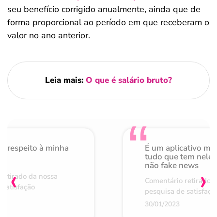
seu benefício corrigido anualmente, ainda que de
forma proporcional ao período em que receberam o
valor no ano anterior.
Leia mais:
O que é salário bruto?
o respeito à minha
É um aplicativo mu
de
tudo que tem nele 
não fake news
‹
›
retirado da nossa
Comentário retirado 
 satisfação
pesquisa de satisfaçã
30/01/2023