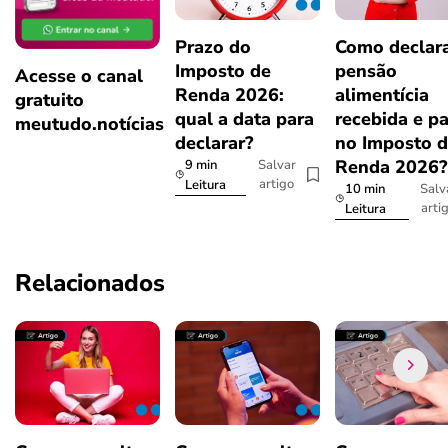
Prazo do
Como declar
Imposto de
pensão
Acesse o canal
Renda 2026:
alimentícia
gratuito
qual a data para
recebida e p
meutudo.notícias
declarar?
no Imposto 
Renda 2026
9 min
Salvar
artigo
Leitura
10 min
Salv
arti
Leitura
Relacionados