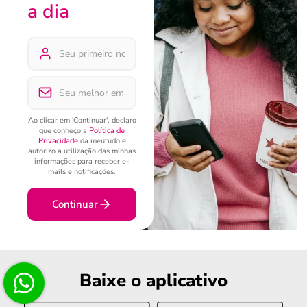
a dia
Ao clicar em 'Continuar', declaro
que conheço a
Política de
Privacidade
da meutudo e
autorizo a utilização das minhas
informações para receber e-
mails e notificações.
Continuar
Baixe o aplicativo