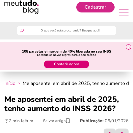
Cadastrar
Cadastrar
meutudo
108 parcelas e margem de 40% liberada no seu INSS
Entenda as novas regras para o seu crédito
guia do trabalhador
Conferir agora
finanças
início
Me aposentei em abril de 2025, tenho aumento do
benefícios
Me aposentei em abril de 2025,
tenho aumento do INSS 2026?
crédito fácil
7 min leitura
Publicação:
06/01/2026
Salvar artigo
últimas notícias