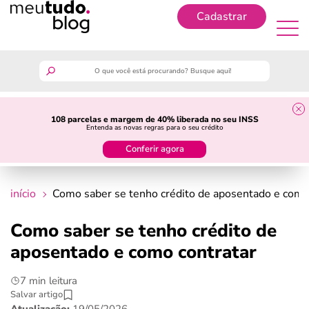
Cadastrar
Cadastrar
meutudo
108 parcelas e margem de 40% liberada no seu INSS
Entenda as novas regras para o seu crédito
guia do trabalhador
Conferir agora
finanças
início
Como saber se tenho crédito de aposentado e como
benefícios
Como saber se tenho crédito de
aposentado e como contratar
crédito fácil
7 min leitura
últimas notícias
Salvar artigo