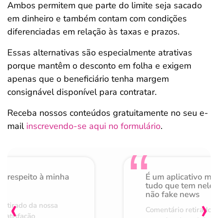
Ambos permitem que parte do limite seja sacado
em dinheiro e também contam com condições
diferenciadas em relação às taxas e prazos.
Essas alternativas são especialmente atrativas
porque mantêm o desconto em folha e exigem
apenas que o beneficiário tenha margem
consignável disponível para contratar.
Receba nossos conteúdos gratuitamente no seu e-
mail
inscrevendo-se aqui no formulário
.
o respeito à minha
É um aplicativo mu
de
tudo que tem nele 
não fake news
‹
›
retirado da nossa
Comentário retirado 
 satisfação