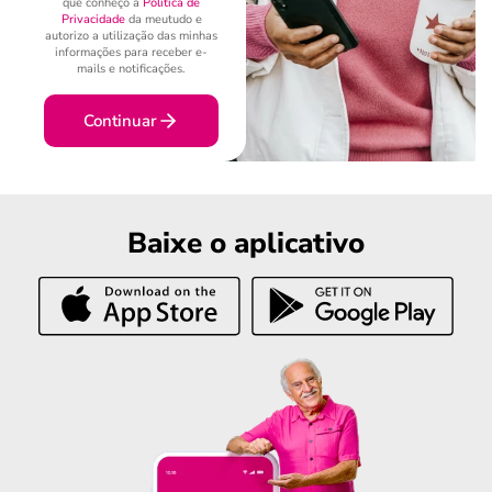
que conheço a
Política de
Privacidade
da meutudo e
autorizo a utilização das minhas
informações para receber e-
mails e notificações.
Continuar
Baixe o aplicativo