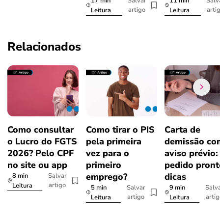
17 min
11 min
Salvar
Salv
artigo
arti
Leitura
Leitura
Relacionados
Como consultar
Como tirar o PIS
Carta de
o Lucro do FGTS
pela primeira
demissão co
2026? Pelo CPF
vez para o
aviso prévio:
no site ou app
primeiro
pedido pront
emprego?
dicas
8 min
Salvar
artigo
Leitura
5 min
9 min
Salvar
Salv
artigo
arti
Leitura
Leitura