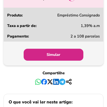
Produto
Empréstimo Consignado
1,39% a.m
Taxa
2 a 108 parcelas
a
partir
de
Simular
Pagamento
Compartilhe
O que você vai ler neste artigo: