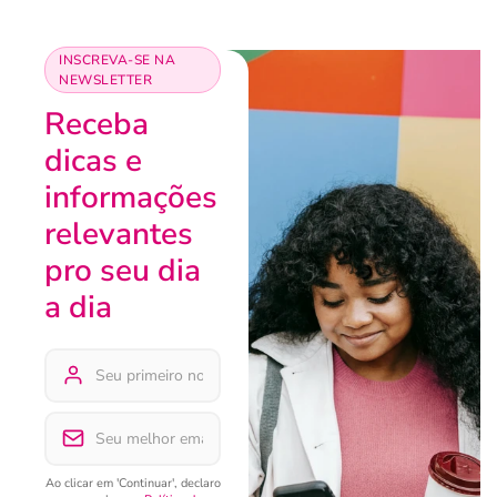
INSCREVA-SE NA
NEWSLETTER
Receba
dicas e
informações
relevantes
pro seu dia
a dia
Ao clicar em 'Continuar', declaro