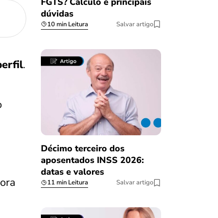
FGTS? Cálculo e principais
dúvidas
10 min Leitura
Salvar artigo
erfil
.
o
Décimo terceiro dos
aposentados INSS 2026:
datas e valores
dora
11 min Leitura
Salvar artigo