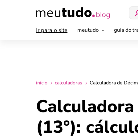
Ir para o site
meutudo
guia do t
início
calculadoras
Calculadora de Décimo
Calculadora
(13º): cálcu