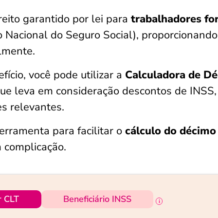
reito garantido por lei para
trabalhadores fo
to Nacional do Seguro Social), proporcionand
almente.
efício, você pode utilizar a
Calculadora de D
 que leva em consideração descontos de INSS,
s relevantes.
 ferramenta para facilitar o
cálculo do décimo
 complicação.
r CLT
Beneficiário INSS