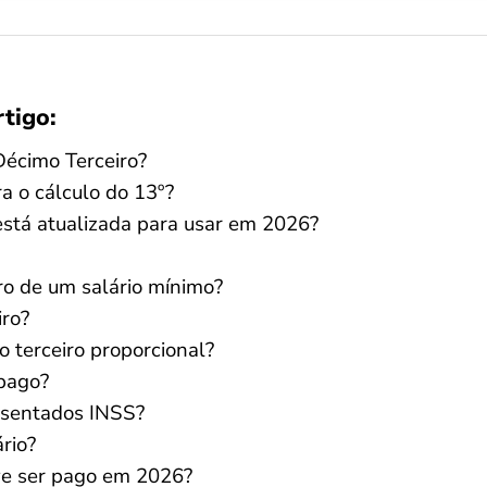
rtigo:
Décimo Terceiro?
 o cálculo do 13º?
está atualizada para usar em 2026?
ro de um salário mínimo?
iro?
 terceiro proporcional?
 pago?
osentados INSS?
rio?
ve ser pago em 2026?