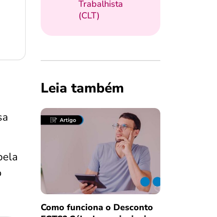
Trabalhista
(CLT)
Leia também
sa
pela
o
Como funciona o Desconto
Salvar Ferramenta
Salvar Ferramenta