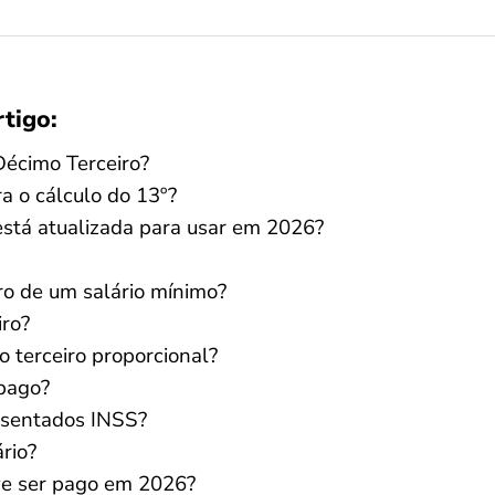
rtigo:
Décimo Terceiro?
 o cálculo do 13º?
está atualizada para usar em 2026?
ro de um salário mínimo?
iro?
 terceiro proporcional?
 pago?
osentados INSS?
rio?
ve ser pago em 2026?