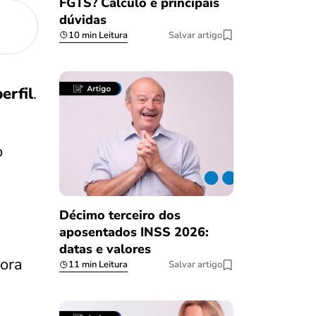
FGTS? Cálculo e principais
dúvidas
10 min Leitura
Salvar artigo
erfil
.
o
Décimo terceiro dos
aposentados INSS 2026:
datas e valores
dora
11 min Leitura
Salvar artigo