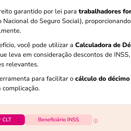
reito garantido por lei para
trabalhadores fo
to Nacional do Seguro Social), proporcionand
almente.
efício, você pode utilizar a
Calculadora de D
 que leva em consideração descontos de INSS,
s relevantes.
 ferramenta para facilitar o
cálculo do décimo
 complicação.
r CLT
Beneficiário INSS