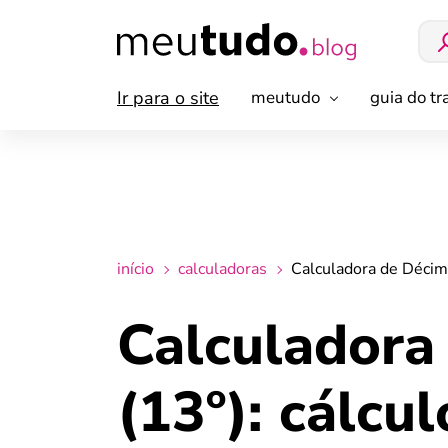
Ir para o site
meutudo
guia do t
início
calculadoras
Calculadora de Décimo
Calculadora
(13º): cálcu