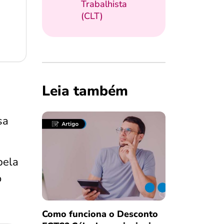
Trabalhista
(CLT)
Leia também
sa
pela
o
Como funciona o Desconto
Salvar Ferramenta
Salvar Ferramenta