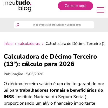
Calcule aqui
Cadastrar
meutudo
início
calculadoras
Calculadora de Décimo Terceiro (13º
guia do trabalhador
Calculadora de Décimo Terceiro
finanças
(13º): cálculo para 2026
Publicação:
15/06/2026
benefícios
O décimo terceiro salário é um direito garantido por
crédito fácil
lei para
trabalhadores formais e beneficiários do
INSS
(Instituto Nacional do Seguro Social),
últimas notícias
proporcionando um alívio financeiro importante