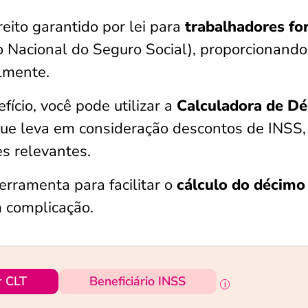
reito garantido por lei para
trabalhadores fo
to Nacional do Seguro Social), proporcionand
almente.
efício, você pode utilizar a
Calculadora de D
 que leva em consideração descontos de INSS,
s relevantes.
 ferramenta para facilitar o
cálculo do décimo
 complicação.
r CLT
Beneficiário INSS