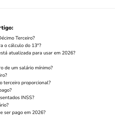
rtigo:
Décimo Terceiro?
 o cálculo do 13º?
está atualizada para usar em 2026?
ro de um salário mínimo?
iro?
 terceiro proporcional?
 pago?
osentados INSS?
rio?
ve ser pago em 2026?