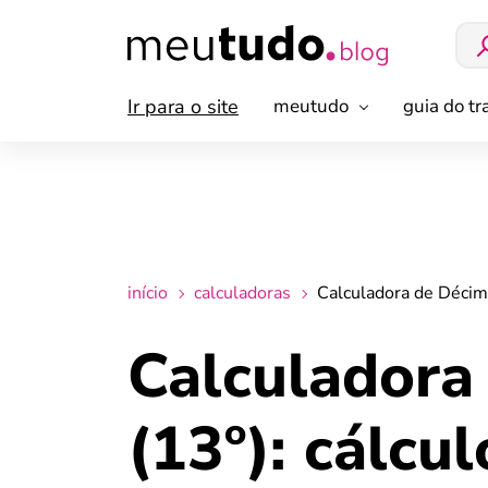
Ir para o site
meutudo
guia do t
início
calculadoras
Calculadora de Décimo
Calculadora
(13º): cálcu