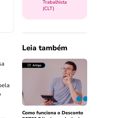
Trabalhista
(CLT)
Leia também
sa
pela
o
Como funciona o Desconto
Salvar Ferramenta
Salvar Ferramenta