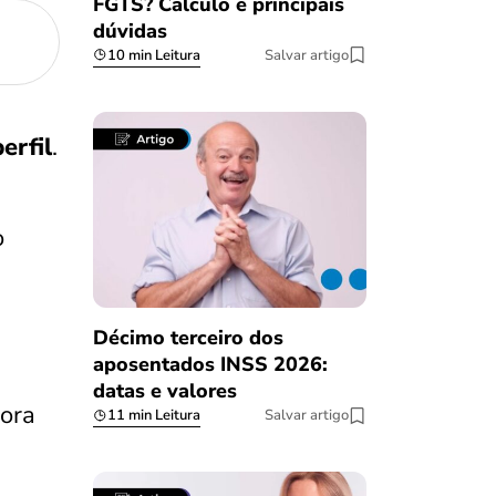
FGTS? Cálculo e principais
dúvidas
10 min Leitura
Salvar artigo
erfil
.
o
Décimo terceiro dos
aposentados INSS 2026:
datas e valores
dora
11 min Leitura
Salvar artigo