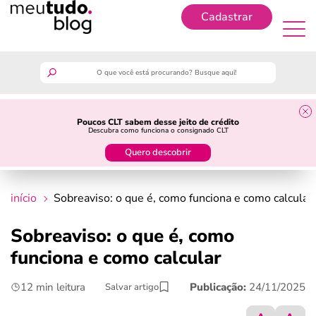
Cadastrar
Cadastrar
meutudo
Poucos CLT sabem desse jeito de crédito
Descubra como funciona o consignado CLT
guia do trabalhador
Quero descobrir
finanças
início
Sobreaviso: o que é, como funciona e como calcular
benefícios
Sobreaviso: o que é, como
funciona e como calcular
crédito fácil
12 min leitura
Publicação:
24/11/2025
Salvar artigo
últimas notícias