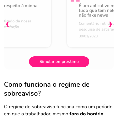
o respeito à minha
É um aplicativo mu
de
tudo que tem nele 
não fake news
‹
›
retirado da nossa
Comentário retirado 
 satisfação
pesquisa de satisfaçã
30/01/2023
Simular empréstimo
Como funciona o regime de
sobreaviso?
O regime de sobreaviso funciona como um período
em que o trabalhador, mesmo
fora do horário