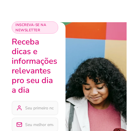
INSCREVA-SE NA
NEWSLETTER
Receba
dicas e
informações
relevantes
pro seu dia
a dia