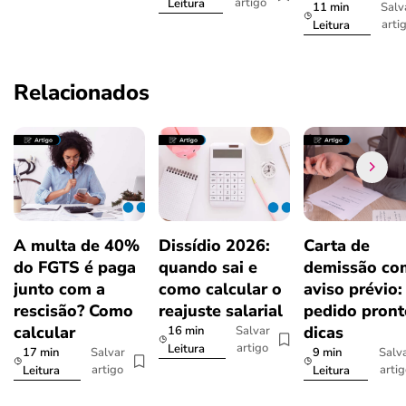
artigo
Leitura
11 min
Salv
arti
Leitura
Relacionados
A multa de 40%
Dissídio 2026:
Carta de
do FGTS é paga
quando sai e
demissão co
junto com a
como calcular o
aviso prévio:
rescisão? Como
reajuste salarial
pedido pront
calcular
dicas
16 min
Salvar
artigo
Leitura
17 min
9 min
Salvar
Salv
artigo
arti
Leitura
Leitura