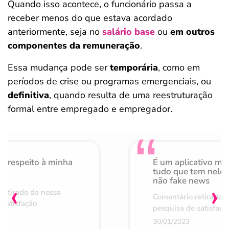
Quando isso acontece, o funcionário passa a
receber menos do que estava acordado
anteriormente, seja no
salário base
ou
em outros
componentes da remuneração
.
Essa mudança pode ser
temporária
, como em
períodos de crise ou programas emergenciais, ou
definitiva
, quando resulta de uma reestruturação
formal entre empregado e empregador.
o respeito à minha
É um aplicativo mu
de
tudo que tem nele 
não fake news
‹
›
retirado da nossa
Comentário retirado 
 satisfação
pesquisa de satisfaçã
30/01/2023