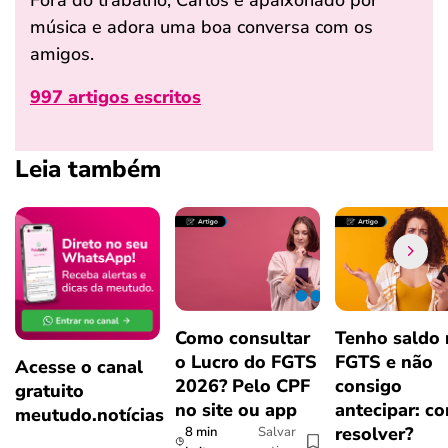
música e adora uma boa conversa com os
amigos.
997 artigos escritos
Leia também
Como consultar
Tenho saldo
o Lucro do FGTS
FGTS e não
Acesse o canal
2026? Pelo CPF
consigo
gratuito
no site ou app
antecipar: c
meutudo.notícias
resolver?
8 min
Salvar