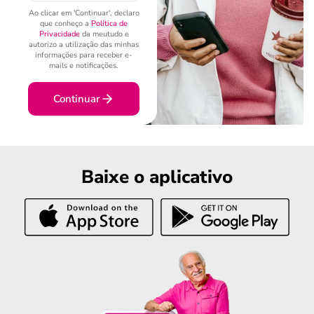
Ao clicar em 'Continuar', declaro
que conheço a
Política de
Privacidade
da meutudo e
autorizo a utilização das minhas
informações para receber e-
mails e notificações.
Continuar
Baixe o aplicativo