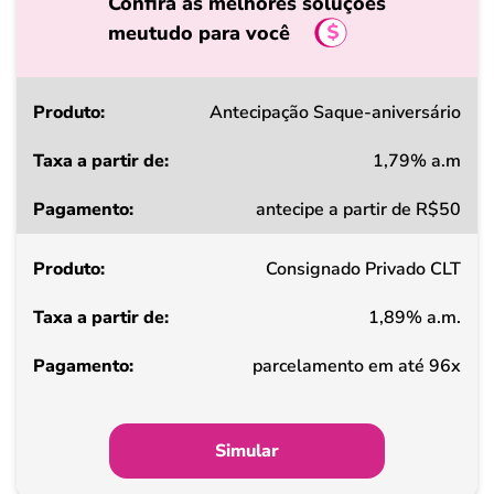
Confira as melhores soluções
meutudo para você
Produto
Antecipação Saque-aniversário
1,79% a.m
Taxa
antecipe a partir de R$50
a
partir
Consignado Privado CLT
de
1,89% a.m.
Pagamento
parcelamento em até 96x
Simular