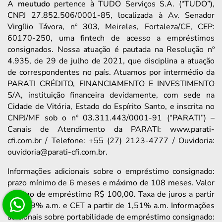
A
meutudo
pertence à TUDO Serviços S.A. (“TUDO”),
CNPJ 27.852.506/0001-85, localizada à Av. Senador
Virgílio Távora, nº 303, Meireles, Fortaleza/CE, CEP:
60170-250, uma fintech de acesso a empréstimos
consignados. Nossa atuação é pautada na Resolução nº
4.935, de 29 de julho de 2021, que disciplina a atuação
de correspondentes no país. Atuamos por intermédio da
PARATI CRÉDITO, FINANCIAMENTO E INVESTIMENTO
S/A, instituição financeira devidamente, com sede na
Cidade de Vitória, Estado do Espírito Santo, e inscrita no
CNPJ/MF sob o nº 03.311.443/0001-91 (“PARATI”) –
Canais de Atendimento da PARATI: www.parati-
cfi.com.br / Telefone: +55 (27) 2123-4777 / Ouvidoria:
ouvidoria@parati-cfi.com.br.
Informações adicionais sobre o empréstimo consignado:
prazo mínimo de 6 meses e máximo de 108 meses. Valor
mínimo de empréstimo R$ 100,00. Taxa de juros a partir
de 1,39% a.m. e CET a partir de 1,51% a.m. Informações
adicionais sobre portabilidade de empréstimo consignado: