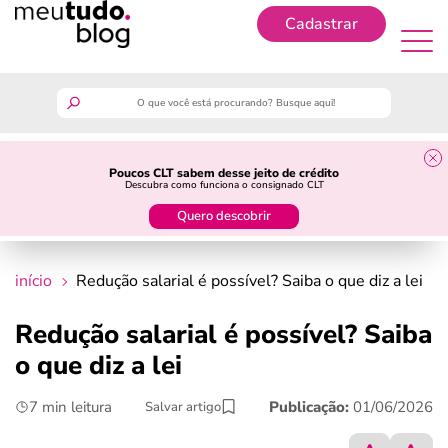
Cadastrar
Cadastrar
meutudo
Poucos CLT sabem desse jeito de crédito
Descubra como funciona o consignado CLT
guia do trabalhador
Quero descobrir
finanças
início
Redução salarial é possível? Saiba o que diz a lei
benefícios
Redução salarial é possível? Saiba
o que diz a lei
crédito fácil
7 min leitura
Publicação:
01/06/2026
Salvar artigo
últimas notícias