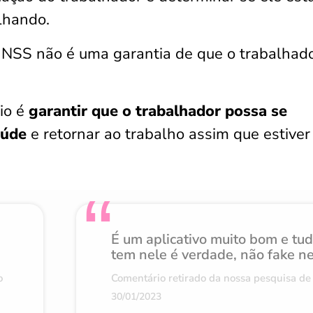
lhando.
INSS não é uma garantia de que o trabalhad
cio é
garantir que o trabalhador possa se
aúde
e retornar ao trabalho assim que estiver
É um aplicativo muito bom e tu
tem nele é verdade, não fake n
o
Comentário retirado da nossa pesquisa de 
30/01/2023