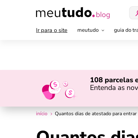
Ir para o site
meutudo
guia do t
108 parcelas 
Entenda as nov
início
Quantos dias de atestado para entrar
Quantos dia