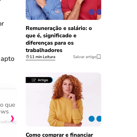
or
Remuneração e salário: o
que é, significado e
diferenças para os
trabalhadores
11 min Leitura
Salvar artigo
 apto
do que
Achei muito rápido, sem 
›
ews
burocracia
satisfação
Comentário retirado da nossa pes
08/03/2023
Como comprar e financiar