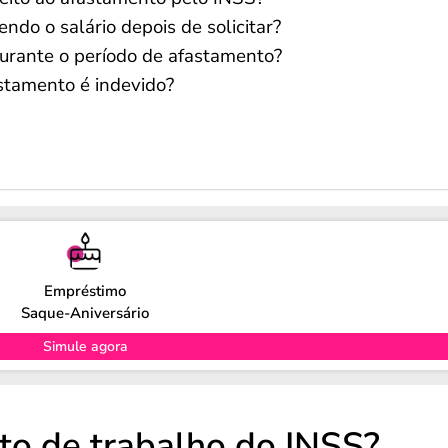
ndo o salário depois de solicitar?
urante o período de afastamento?
stamento é indevido?
Empréstimo
Saque-Aniversário
Simule agora
to de trabalho do INSS?