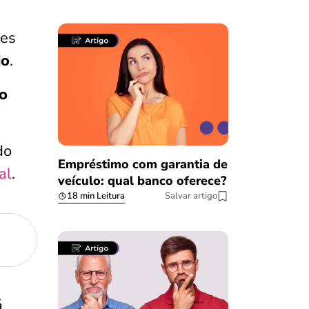
res
do
.
o
do
Empréstimo com garantia de
al
.
veículo: qual banco oferece?
18 min Leitura
Salvar artigo
á