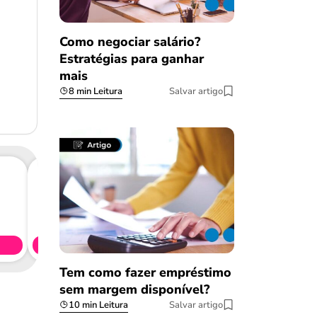
Como negociar salário?
Estratégias para ganhar
mais
8 min Leitura
Salvar artigo
Consig
CL
Simule 
Tem como fazer empréstimo
sem margem disponível?
10 min Leitura
Salvar artigo