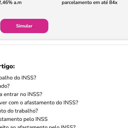
2,46% a.m
parcelamento em até 84x
Simular
rtigo:
abalho do INSS?
ado?
a entrar no INSS?
 ver com o afastamento do INSS?
to do trabalho?
fastamento pelo INSS
eito ao afastamento pelo INSS?