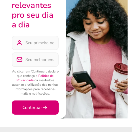
relevantes
pro seu dia
a dia
Ao clicar em 'Continuar', declaro
que conheço a
Política de
Privacidade
da meutudo e
autorizo a utilização das minhas
informações para receber e-
mails e notificações.
Continuar