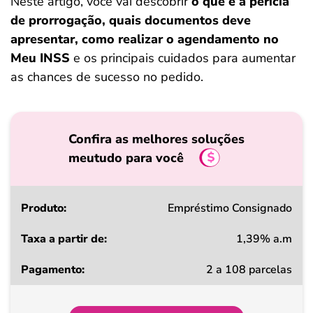
Neste artigo, você vai descobrir
o que é a perícia
de prorrogação, quais documentos deve
apresentar, como realizar o agendamento no
Meu INSS
e os principais cuidados para aumentar
as chances de sucesso no pedido.
Confira as melhores soluções
meutudo para você
Produto
Empréstimo Consignado
1,39% a.m
Taxa
2 a 108 parcelas
a
partir
de