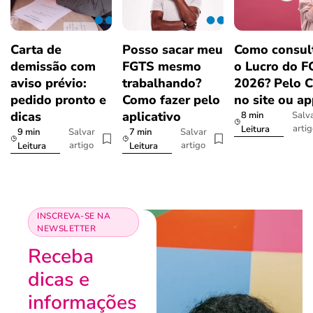
Carta de
Posso sacar meu
Como consul
demissão com
FGTS mesmo
o Lucro do 
aviso prévio:
trabalhando?
2026? Pelo 
pedido pronto e
Como fazer pelo
no site ou a
dicas
aplicativo
8 min
Salv
arti
Leitura
9 min
7 min
Salvar
Salvar
artigo
artigo
Leitura
Leitura
INSCREVA-SE NA
NEWSLETTER
Receba
dicas e
informações