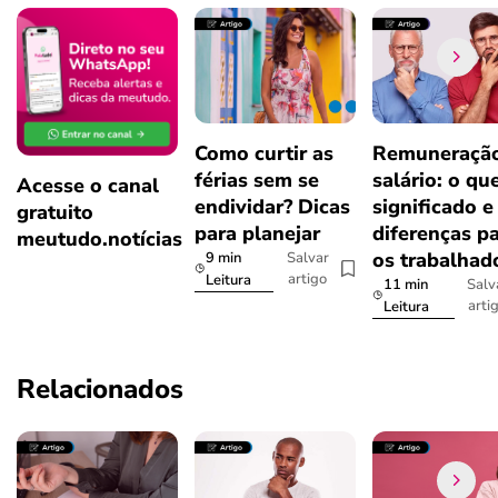
Como curtir as
Remuneração
férias sem se
salário: o que
Acesse o canal
endividar? Dicas
significado e
gratuito
para planejar
diferenças p
meutudo.notícias
os trabalhad
9 min
Salvar
artigo
Leitura
11 min
Salv
arti
Leitura
Relacionados