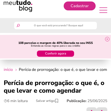
Cadastrar
Cadastrar
meutudo
108 parcelas e margem de 40% liberada no seu INSS
Entenda as novas regras para o seu crédito
guia do trabalhador
Conferir agora
finanças
início
Perícia de prorrogação: o que é, o que levar e como
benefícios
Perícia de prorrogação: o que é, o
que levar e como agendar
crédito fácil
6 min leitura
Publicação:
25/06/2025
Salvar artigo
últimas notícias