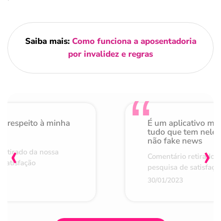
Saiba mais:
Como funciona a aposentadoria
por invalidez e regras
o respeito à minha
É um aplicativo mu
de
tudo que tem nele 
não fake news
‹
›
retirado da nossa
Comentário retirado 
 satisfação
pesquisa de satisfaçã
30/01/2023