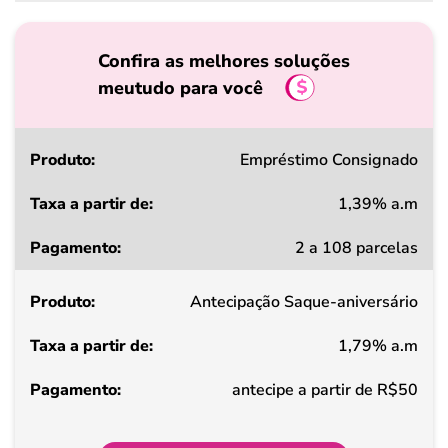
Confira as melhores soluções
meutudo para você
Produto
Empréstimo Consignado
1,39% a.m
Taxa
2 a 108 parcelas
a
partir
Antecipação Saque-aniversário
de
1,79% a.m
Pagamento
antecipe a partir de R$50