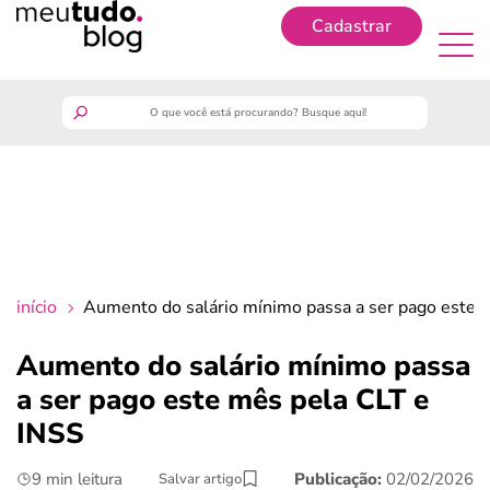
Cadastrar
Cadastrar
meutudo
guia do trabalhador
finanças
início
Aumento do salário mínimo passa a ser pago este 
benefícios
Aumento do salário mínimo passa
a ser pago este mês pela CLT e
crédito fácil
INSS
últimas notícias
9 min leitura
Publicação:
02/02/2026
Salvar artigo