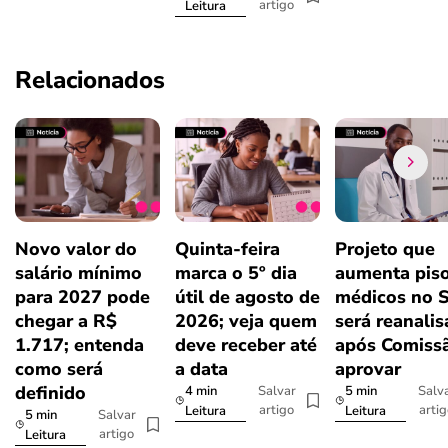
artigo
Leitura
Relacionados
Novo valor do
Quinta-feira
Projeto que
salário mínimo
marca o 5º dia
aumenta pis
para 2027 pode
útil de agosto de
médicos no 
chegar a R$
2026; veja quem
será reanali
1.717; entenda
deve receber até
após Comiss
como será
a data
aprovar
definido
4 min
5 min
Salvar
Salv
artigo
arti
Leitura
Leitura
5 min
Salvar
artigo
Leitura