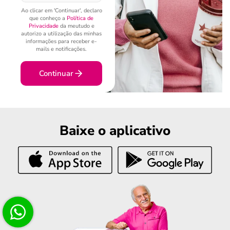
Ao clicar em 'Continuar', declaro
que conheço a
Política de
Privacidade
da meutudo e
autorizo a utilização das minhas
informações para receber e-
mails e notificações.
Continuar
Baixe o aplicativo