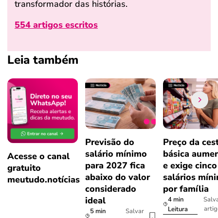
transformador das histórias.
554 artigos escritos
Leia também
Previsão do
Preço da ces
salário mínimo
básica aume
Acesse o canal
para 2027 fica
e exige cinco
gratuito
abaixo do valor
salários mín
meutudo.notícias
considerado
por família
ideal
4 min
Salv
arti
Leitura
5 min
Salvar