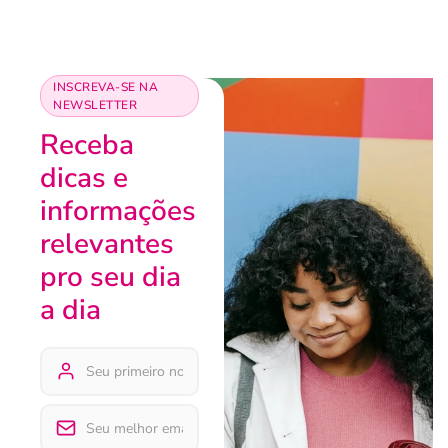
INSCREVA-SE NA
NEWSLETTER
Receba
dicas e
informações
relevantes
pro seu dia
a dia