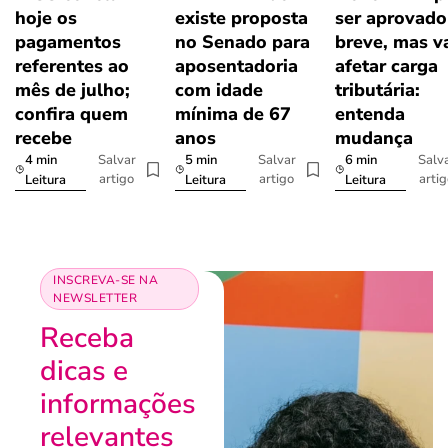
hoje os
existe proposta
ser aprovad
pagamentos
no Senado para
breve, mas v
referentes ao
aposentadoria
afetar carga
mês de julho;
com idade
tributária:
confira quem
mínima de 67
entenda
recebe
anos
mudança
4 min
5 min
6 min
Salvar
Salvar
Salv
artigo
artigo
arti
Leitura
Leitura
Leitura
INSCREVA-SE NA
NEWSLETTER
Receba
dicas e
informações
relevantes