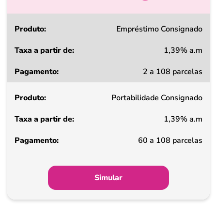
Produto
Empréstimo Consignado
1,39% a.m
Taxa
2 a 108 parcelas
a
partir
Portabilidade Consignado
de
1,39% a.m
Pagamento
60 a 108 parcelas
Simular