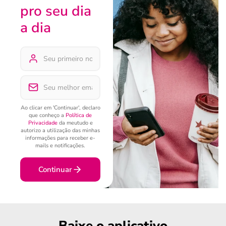
pro seu dia
a dia
Ao clicar em 'Continuar', declaro
que conheço a
Política de
Privacidade
da meutudo e
autorizo a utilização das minhas
informações para receber e-
mails e notificações.
Continuar
Baixe o aplicativo