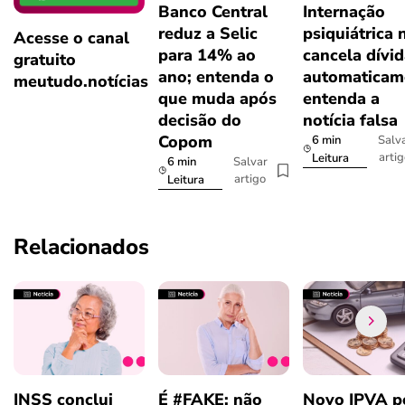
Banco Central
Internação
reduz a Selic
psiquiátrica 
Acesse o canal
para 14% ao
cancela dívi
gratuito
ano; entenda o
automaticam
meutudo.notícias
que muda após
entenda a
decisão do
notícia falsa
Copom
6 min
Salv
arti
Leitura
6 min
Salvar
artigo
Leitura
Relacionados
INSS conclui
É #FAKE: não
Novo IPVA p