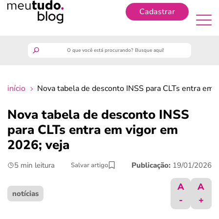
Cadastrar
Cadastrar
meutudo
início
Nova tabela de desconto INSS para CLTs entra em 
guia do trabalhador
Nova tabela de desconto INSS
finanças
para CLTs entra em vigor em
2026; veja
benefícios
5 min leitura
Publicação:
19/01/2026
Salvar artigo
crédito fácil
A
A
notícias
-
+
últimas notícias