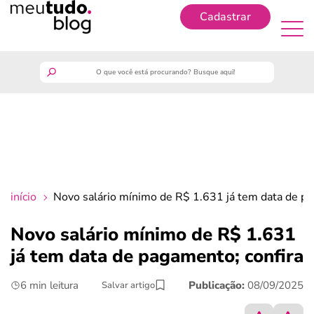
Cadastrar
Cadastrar
meutudo
guia do trabalhador
finanças
início
Novo salário mínimo de R$ 1.631 já tem data de pa
benefícios
Novo salário mínimo de R$ 1.631
já tem data de pagamento; confira
crédito fácil
6 min leitura
Publicação:
08/09/2025
Salvar artigo
últimas notícias