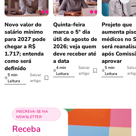
Novo valor do
Quinta-feira
Projeto que
salário mínimo
marca o 5º dia
aumenta pis
para 2027 pode
útil de agosto de
médicos no 
chegar a R$
2026; veja quem
será reanali
1.717; entenda
deve receber até
após Comiss
como será
a data
aprovar
definido
4 min
5 min
Salvar
Salv
artigo
arti
Leitura
Leitura
5 min
Salvar
artigo
Leitura
INSCREVA-SE NA
NEWSLETTER
Receba