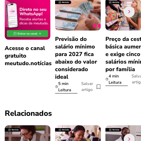
Previsão do
Preço da ces
salário mínimo
básica aume
Acesse o canal
para 2027 fica
e exige cinco
gratuito
abaixo do valor
salários mín
meutudo.notícias
considerado
por família
ideal
4 min
Salv
arti
Leitura
5 min
Salvar
artigo
Leitura
Relacionados