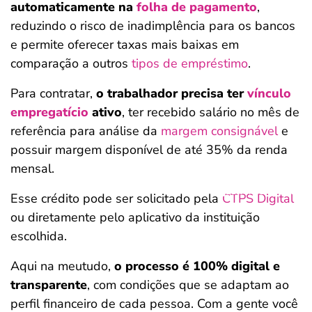
automaticamente na
folha de pagamento
,
reduzindo o risco de inadimplência para os bancos
e permite oferecer taxas mais baixas em
comparação a outros
tipos de empréstimo
.
Para contratar,
o trabalhador precisa ter
vínculo
empregatício
ativo
, ter recebido salário no mês de
referência para análise da
margem consignável
e
possuir margem disponível de até 35% da renda
mensal.
Salvar Ferramenta
Salvar Ferramenta
Esse crédito pode ser solicitado pela
CTPS Digital
ou diretamente pelo aplicativo da instituição
escolhida.
Aqui na meutudo,
o processo é 100% digital e
transparente
, com condições que se adaptam ao
perfil financeiro de cada pessoa. Com a gente você