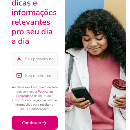
dicas e
informações
relevantes
pro seu dia
a dia
Ao clicar em 'Continuar', declaro
que conheço a
Política de
Privacidade
da meutudo e
autorizo a utilização das minhas
informações para receber e-
mails e notificações.
Continuar