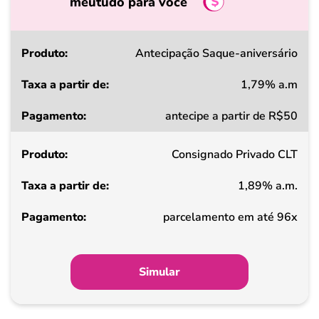
meutudo para você
Produto
Antecipação Saque-aniversário
1,79% a.m
Taxa
antecipe a partir de R$50
a
partir
Consignado Privado CLT
de
1,89% a.m.
Pagamento
parcelamento em até 96x
Simular