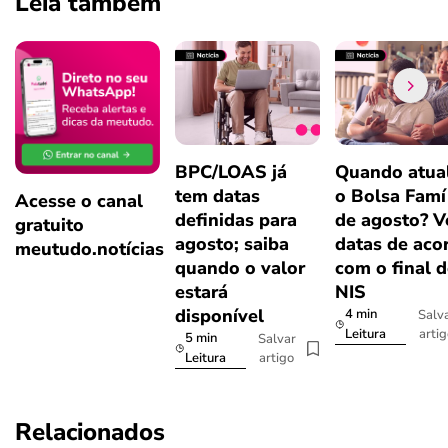
Leia também
BPC/LOAS já
Quando atual
tem datas
o Bolsa Famí
Acesse o canal
definidas para
de agosto? V
gratuito
agosto; saiba
datas de aco
meutudo.notícias
quando o valor
com o final 
estará
NIS
disponível
4 min
Salv
arti
Leitura
5 min
Salvar
artigo
Leitura
Relacionados