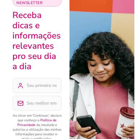
NEWSLETTER
Receba
dicas e
informações
relevantes
pro seu dia
a dia
Ao clicar em 'Continuar', declaro
que conheço a
Política de
Privacidade
da meutudo e
autorizo a utilização das minhas
informações para receber e-
mails e notificações.