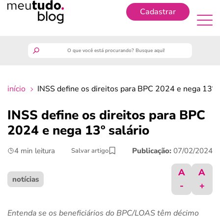
Cadastrar
Cadastrar
meutudo
início
INSS define os direitos para BPC 2024 e nega 13º s
guia do trabalhador
INSS define os direitos para BPC
finanças
2024 e nega 13º salário
4 min leitura
Publicação:
07/02/2024
Salvar artigo
benefícios
A
A
crédito fácil
notícias
-
+
últimas notícias
Entenda se os beneficiários do BPC/LOAS têm décimo