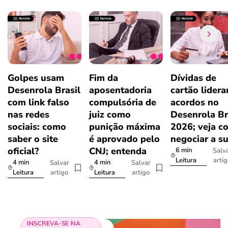
Golpes usam
Fim da
Dívidas de
Desenrola Brasil
aposentadoria
cartão lider
com link falso
compulsória de
acordos no
nas redes
juiz como
Desenrola Br
sociais: como
punição máxima
2026; veja c
saber o site
é aprovado pelo
negociar a s
oficial?
CNJ; entenda
6 min
Salv
arti
Leitura
4 min
4 min
Salvar
Salvar
artigo
artigo
Leitura
Leitura
INSCREVA-SE NA