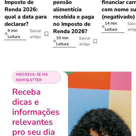
Imposto de
pensão
financiar car
Renda 2026:
alimentícia
com nome su
qual a data para
recebida e paga
(negativado)
declarar?
no Imposto de
14 min
Salv
arti
Leitura
Renda 2026?
9 min
Salvar
artigo
Leitura
10 min
Salvar
artigo
Leitura
INSCREVA-SE NA
NEWSLETTER
Receba
dicas e
informações
relevantes
pro seu dia