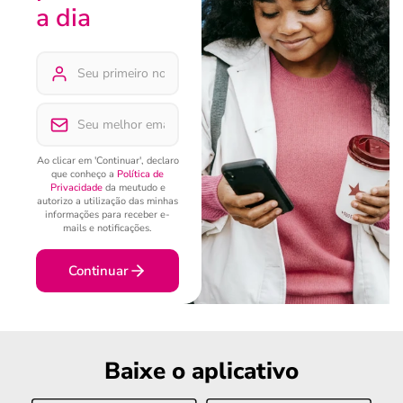
a dia
Ao clicar em 'Continuar', declaro
que conheço a
Política de
Privacidade
da meutudo e
autorizo a utilização das minhas
informações para receber e-
mails e notificações.
Continuar
Baixe o aplicativo