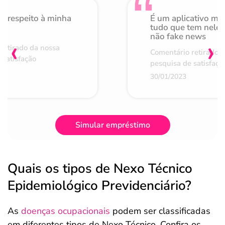
o respeito à minha
É um aplicativo mu
de
tudo que tem nele 
não fake news
‹
›
retirado da nossa
Comentário retirado 
 satisfação
pesquisa de satisfaçã
30/01/2023
Simular empréstimo
Quais os tipos de Nexo Técnico
Epidemiológico Previdenciário?
As
doenças ocupacionais
podem ser classificadas
em diferentes tipos de Nexo Técnico. Confira os