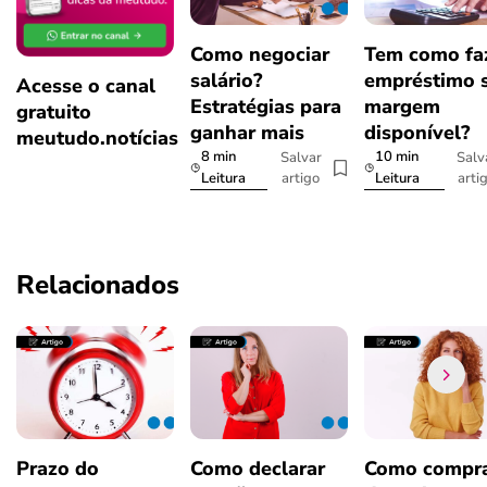
Como negociar
Tem como fa
salário?
empréstimo 
Acesse o canal
Estratégias para
margem
gratuito
ganhar mais
disponível?
meutudo.notícias
8 min
10 min
Salvar
Salv
artigo
arti
Leitura
Leitura
Relacionados
Prazo do
Como declarar
Como compra