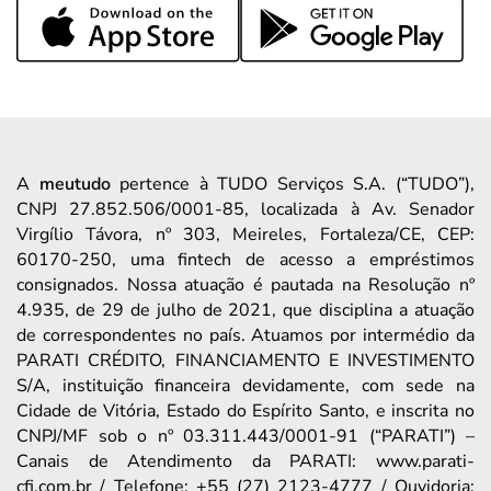
A
meutudo
pertence à TUDO Serviços S.A. (“TUDO”),
CNPJ 27.852.506/0001-85, localizada à Av. Senador
Virgílio Távora, nº 303, Meireles, Fortaleza/CE, CEP:
60170-250, uma fintech de acesso a empréstimos
consignados. Nossa atuação é pautada na Resolução nº
4.935, de 29 de julho de 2021, que disciplina a atuação
de correspondentes no país. Atuamos por intermédio da
PARATI CRÉDITO, FINANCIAMENTO E INVESTIMENTO
S/A, instituição financeira devidamente, com sede na
Cidade de Vitória, Estado do Espírito Santo, e inscrita no
CNPJ/MF sob o nº 03.311.443/0001-91 (“PARATI”) –
Canais de Atendimento da PARATI: www.parati-
cfi.com.br / Telefone: +55 (27) 2123-4777 / Ouvidoria: