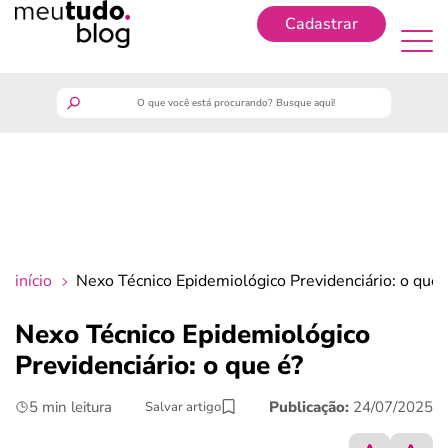
Cadastrar
Cadastrar
meutudo
guia do trabalhador
finanças
início
Nexo Técnico Epidemiológico Previdenciário: o que 
benefícios
Nexo Técnico Epidemiológico
Previdenciário: o que é?
crédito fácil
5 min leitura
Publicação:
24/07/2025
Salvar artigo
últimas notícias