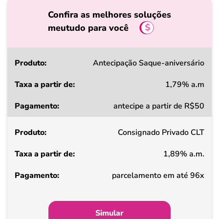
Confira as melhores soluções
meutudo para você
Produto
Antecipação Saque-aniversário
1,79% a.m
Taxa
antecipe a partir de R$50
a
partir
Consignado Privado CLT
de
1,89% a.m.
Pagamento
parcelamento em até 96x
Simular