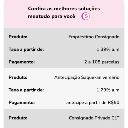
Confira as melhores soluções
meutudo para você
Produto
Empréstimo Consignado
1,39% a.m
Taxa
2 a 108 parcelas
a
partir
Antecipação Saque-aniversário
de
1,79% a.m
Pagamento
antecipe a partir de R$50
Consignado Privado CLT