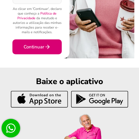
Ao clicar em 'Continuar', declaro
que conheço a
Política de
Privacidade
da meutudo e
autorizo a utilização das minhas
informações para receber e-
mails e notificações.
Continuar
Baixe o aplicativo