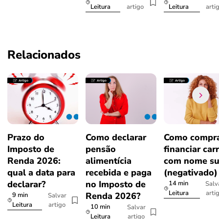
artigo
arti
Leitura
Leitura
Relacionados
Prazo do
Como declarar
Como compra
Imposto de
pensão
financiar car
Renda 2026:
alimentícia
com nome su
qual a data para
recebida e paga
(negativado)
declarar?
no Imposto de
14 min
Salv
arti
Leitura
Renda 2026?
9 min
Salvar
artigo
Leitura
10 min
Salvar
artigo
Leitura