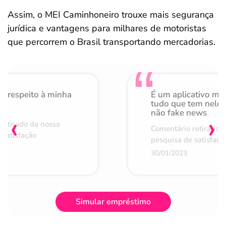
Assim, o MEI Caminhoneiro trouxe mais segurança
jurídica e vantagens para milhares de motoristas
que percorrem o Brasil transportando mercadorias.
o respeito à minha
É um aplicativo mu
de
tudo que tem nele 
não fake news
‹
›
retirado da nossa
Comentário retirado 
 satisfação
pesquisa de satisfaçã
30/01/2023
Simular empréstimo