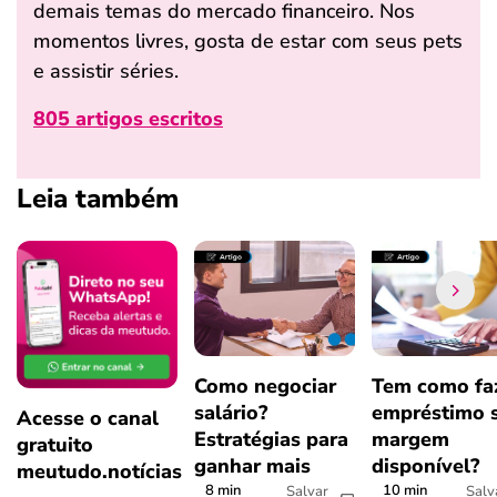
demais temas do mercado financeiro. Nos
momentos livres, gosta de estar com seus pets
e assistir séries.
805 artigos escritos
Leia também
Como negociar
Tem como fa
salário?
empréstimo 
Acesse o canal
Estratégias para
margem
gratuito
ganhar mais
disponível?
meutudo.notícias
8 min
10 min
Salvar
Salv