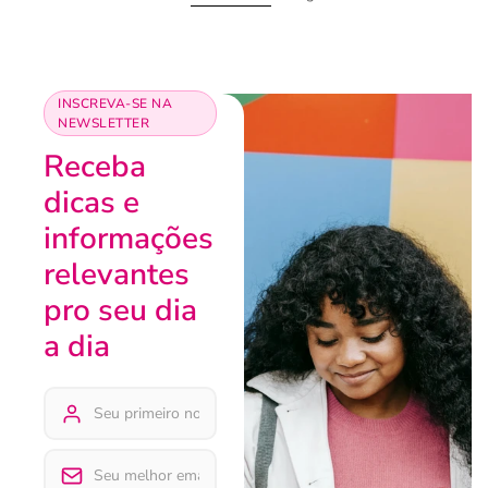
INSCREVA-SE NA
NEWSLETTER
Receba
dicas e
informações
relevantes
pro seu dia
a dia