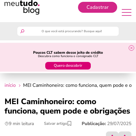
Cadastrar
Cadastrar
meutudo
Poucos CLT sabem desse jeito de crédito
Descubra como funciona o consignado CLT
guia do trabalhador
Quero descobrir
finanças
início
MEI Caminhoneiro: como funciona, quem pode e ob
benefícios
MEI Caminhoneiro: como
funciona, quem pode e obrigações
crédito fácil
9 min leitura
Publicação:
29/07/2025
Salvar artigo
últimas notícias