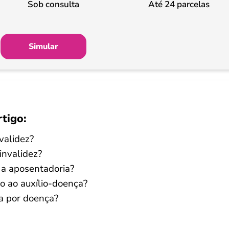
Sob consulta
Até 24 parcelas
Simular
rtigo:
validez?
invalidez?
 a aposentadoria?
o ao auxílio-doença​?
ia por doença?