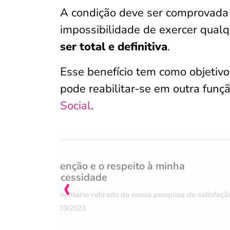
A condição deve ser comprovada 
impossibilidade de exercer qualq
ser total e definitiva
.
Esse benefício tem como objetiv
pode reabilitar-se em outra funç
Social
.
Atenção e o respeito à minha
‹
necessidade
Comentário retirado da nossa pesquisa de satisfaçã
07/03/2023