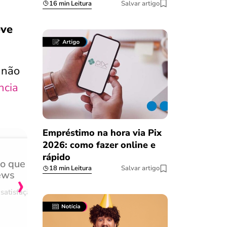
16 min Leitura
Salvar artigo
eve
 não
ncia
Empréstimo na hora via Pix
2026: como fazer online e
rápido
do que
Achei muito rápido, sem 
18 min Leitura
Salvar artigo
›
ews
burocracia
satisfação
Comentário retirado da nossa pes
08/03/2023