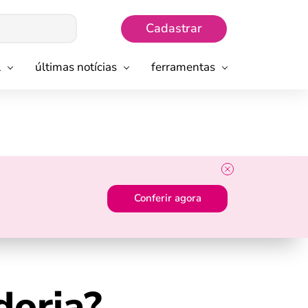
Cadastrar
l
últimas notícias
ferramentas
Conferir agora
doria?