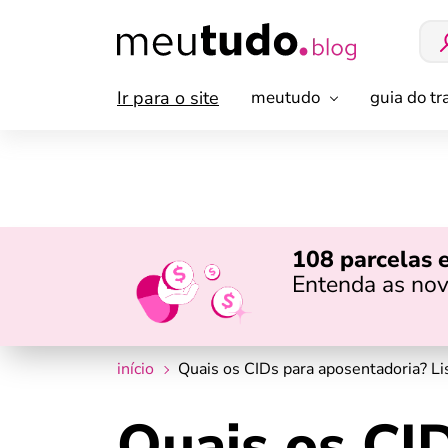
Ir para o site
meutudo
guia do t
108 parcelas 
Entenda as nov
início
Quais os CIDs para aposentadoria? L
Quais os CI