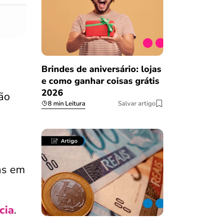
Brindes de aniversário: lojas
e como ganhar coisas grátis
2026
ão
8 min Leitura
Salvar artigo
as em
cia
.