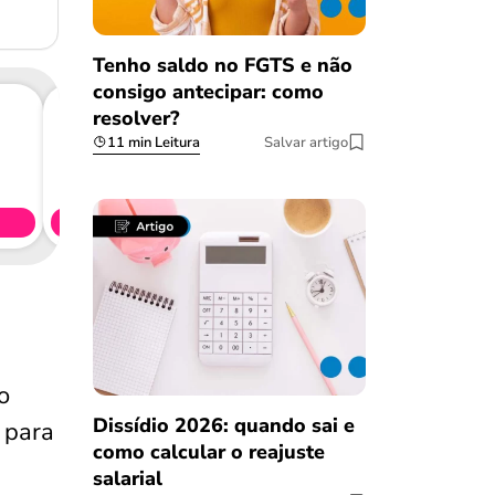
Tenho saldo no FGTS e não
consigo antecipar: como
resolver?
11 min Leitura
Salvar artigo
Consig
CL
Simule 
o
Dissídio 2026: quando sai e
 para
como calcular o reajuste
salarial