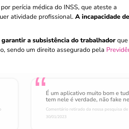
por perícia médica do INSS, que ateste a
uer atividade profissional.
A incapacidade d
o
garantir a subsistência do trabalhador
que
ão, sendo um direito assegurado pela
Previdê
É um aplicativo muito bom e tu
tem nele é verdade, não fake n
o
Comentário retirado da nossa pesquisa de 
30/01/2023