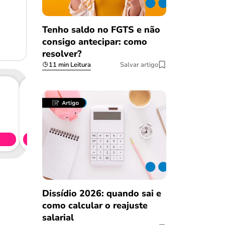
Tenho saldo no FGTS e não
consigo antecipar: como
resolver?
11 min Leitura
Salvar artigo
Consig
CL
Simule 
Dissídio 2026: quando sai e
como calcular o reajuste
salarial
Salvar Ferramenta