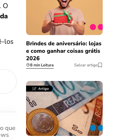
. O
ida
-los
Brindes de aniversário: lojas
e como ganhar coisas grátis
2026
8 min Leitura
Salvar artigo
do que
Achei muito rápido, sem 
ews
burocracia