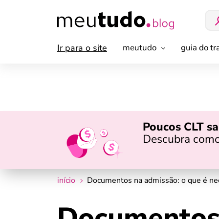
Ir para o site
meutudo
guia do t
Poucos CLT sa
Descubra como
início
Documentos na admissão: o que é nec
Documentos 