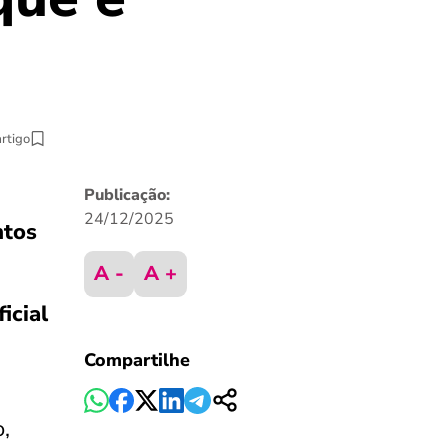
S
artigo
Publicação:
24/12/2025
ntos
A -
A +
icial
Compartilhe
,