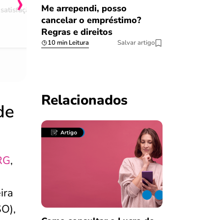
›
Me arrependi, posso
satisfação
Comentário retirado da nossa pes
cancelar o empréstimo?
08/03/2023
Regras e direitos
10 min Leitura
Salvar artigo
Relacionados
de
RG
,
ira
SO),