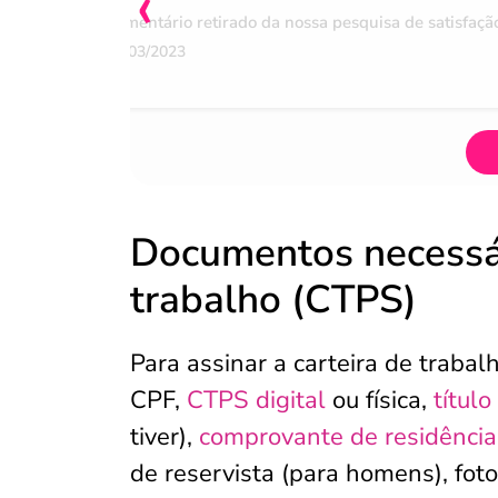
‹
Comentário retirado da nossa pesquisa de satisfaçã
07/03/2023
Documentos necessári
trabalho (CTPS)
Para assinar a carteira de traba
CPF,
CTPS digital
ou física,
título
tiver),
comprovante de residência
de reservista (para homens), fo