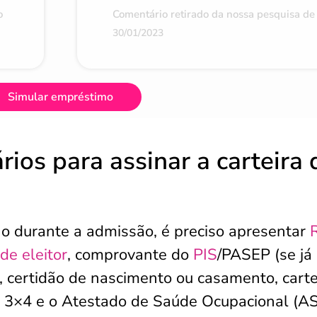
o
Comentário retirado da nossa pesquisa de 
30/01/2023
Simular empréstimo
os para assinar a carteira 
lho durante a admissão, é preciso apresentar
 de eleitor
, comprovante do
PIS
/PASEP (se já
, certidão de nascimento ou casamento, carte
to 3×4 e o Atestado de Saúde Ocupacional (A