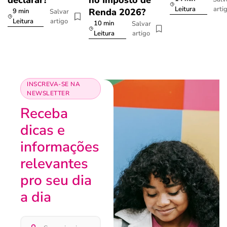
declarar?
no Imposto de
arti
Leitura
Renda 2026?
9 min
Salvar
artigo
Leitura
10 min
Salvar
artigo
Leitura
INSCREVA-SE NA
NEWSLETTER
Receba
dicas e
informações
relevantes
pro seu dia
a dia