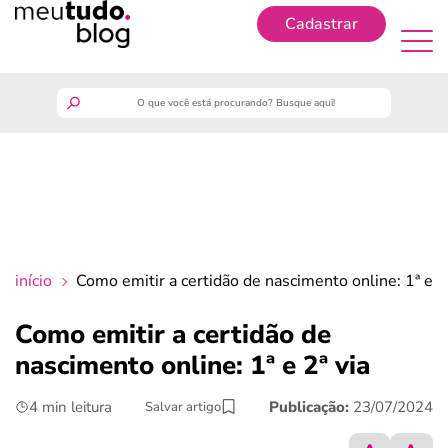
Cadastrar
Cadastrar
meutudo
guia do trabalhador
finanças
início
Como emitir a certidão de nascimento online: 1ª e 2ª
benefícios
Como emitir a certidão de
nascimento online: 1ª e 2ª via
crédito fácil
4 min leitura
Publicação:
23/07/2024
Salvar artigo
últimas notícias