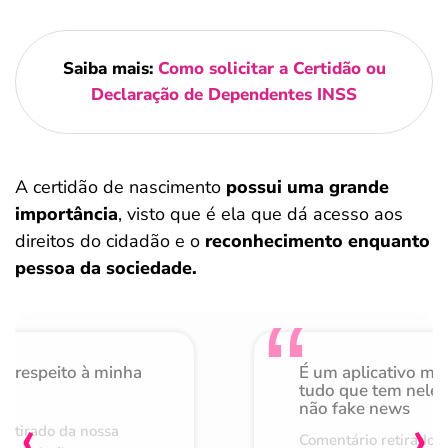
Saiba mais:
Como solicitar a Certidão ou
Declaração de Dependentes INSS
A certidão de nascimento
possui uma grande
importância
, visto que é ela que dá acesso aos
direitos do cidadão e o
reconhecimento enquanto
pessoa da sociedade.
o respeito à minha
É um aplicativo mu
de
tudo que tem nele 
não fake news
‹
›
retirado da nossa
Comentário retirado 