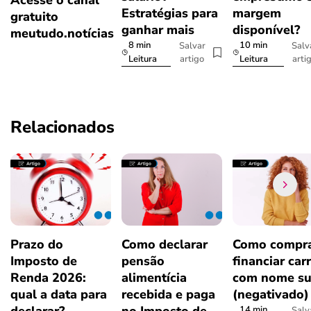
Acesse o canal
Estratégias para
margem
gratuito
ganhar mais
disponível?
meutudo.notícias
8 min
10 min
Salvar
Salv
artigo
arti
Leitura
Leitura
Relacionados
Prazo do
Como declarar
Como compra
Imposto de
pensão
financiar car
Renda 2026:
alimentícia
com nome su
qual a data para
recebida e paga
(negativado)
14 min
Salv