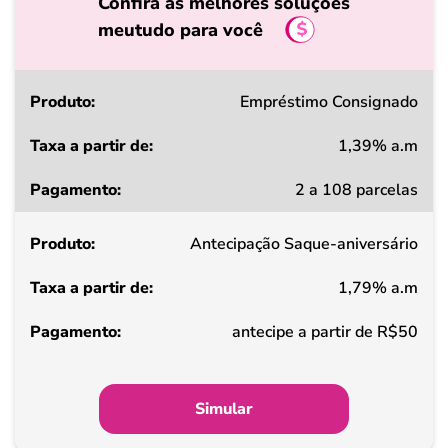
Confira as melhores soluções
meutudo para você
Produto
Empréstimo Consignado
1,39% a.m
Taxa
2 a 108 parcelas
a
partir
Antecipação Saque-aniversário
de
1,79% a.m
Pagamento
antecipe a partir de R$50
Simular