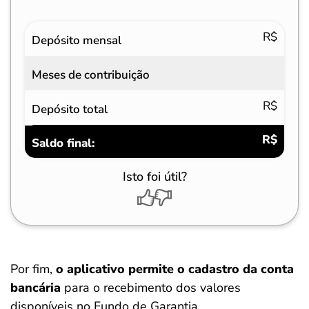
Eventos
Valores
R$
Depósito mensal
Meses de contribuição
R$
Depósito total
R$
Saldo final:
Isto foi útil?
Por fim,
o aplicativo permite o cadastro da conta
bancária
para o recebimento dos valores
disponíveis no Fundo de Garantia.
Salvar Ferramenta
Salvar Ferramenta
Salvar Ferramenta