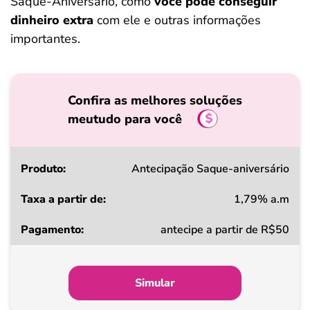
Saque-Aniversário, como
você pode conseguir
dinheiro extra
com ele e outras informações
importantes.
Confira as melhores soluções
meutudo para você
Produto
Antecipação Saque-aniversário
1,79% a.m
Taxa
antecipe a partir de R$50
a
partir
de
Simular