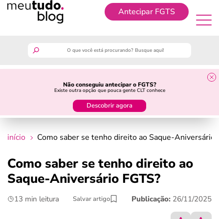
Antecipar FGTS
Antecipar FGTS
meutudo
Não conseguiu antecipar o FGTS?
Existe outra opção que pouca gente CLT conhece
guia do trabalhador
Descobrir agora
finanças
início
Como saber se tenho direito ao Saque-Aniversário
benefícios
Como saber se tenho direito ao
Saque-Aniversário FGTS?
crédito fácil
13 min leitura
Publicação:
26/11/2025
Salvar artigo
últimas notícias