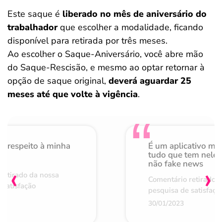
Este saque é
liberado no mês de aniversário do
trabalhador
que escolher a modalidade, ficando
disponível para retirada por três meses.
Ao escolher o Saque-Aniversário, você abre mão
do Saque-Rescisão, e mesmo ao optar retornar à
opção de saque original,
deverá aguardar 25
meses até que volte à vigência
.
o respeito à minha
É um aplicativo mu
de
tudo que tem nele 
não fake news
‹
›
retirado da nossa
Comentário retirado 
 satisfação
pesquisa de satisfaçã
30/01/2023