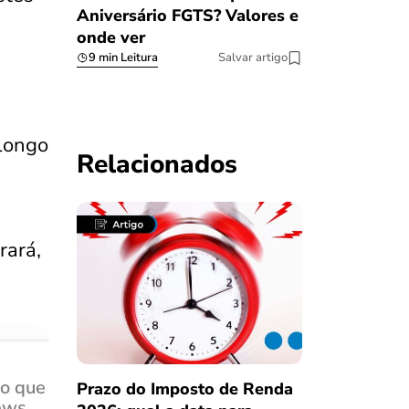
Aniversário FGTS? Valores e
onde ver
9 min Leitura
Salvar artigo
 longo
Relacionados
rará,
do que
Achei muito rápido, sem 
Prazo do Imposto de Renda
ews
burocracia