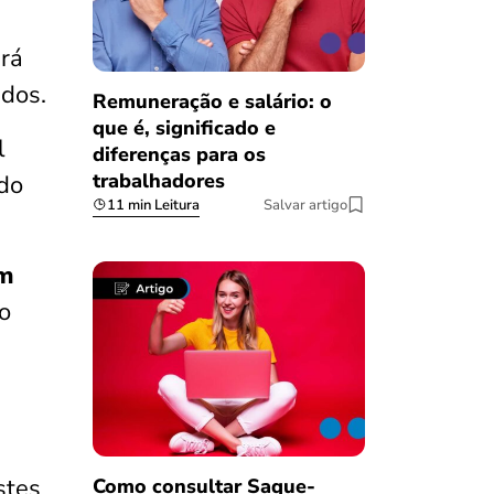
rá
ndos.
Remuneração e salário: o
que é, significado e
l
diferenças para os
trabalhadores
do
11 min Leitura
Salvar artigo
um
o
stes
Como consultar Saque-