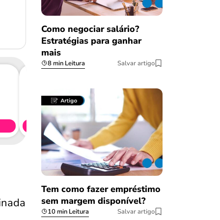
Como negociar salário?
Estratégias para ganhar
mais
8 min Leitura
Salvar artigo
Consig
CL
Simule 
Tem como fazer empréstimo
sem margem disponível?
tinada
10 min Leitura
Salvar artigo
Salvar Ferramenta