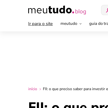
Ir para o site
meutudo
guia do t
início
FII: o que preciso saber para investir
FII: o que pr