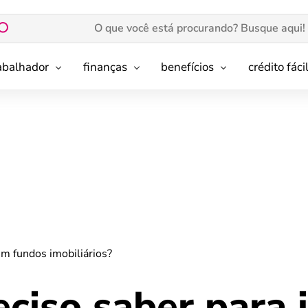
rabalhador
finanças
benefícios
crédito fáci
 em fundos imobiliários?
eciso saber para 