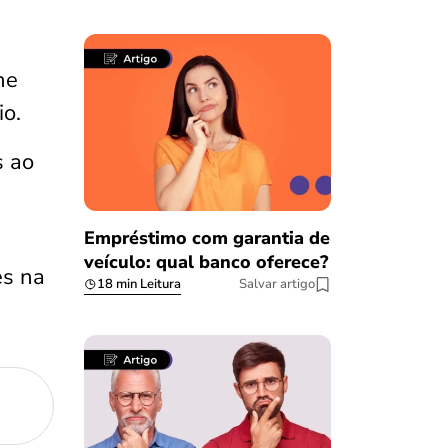
ne
io.
s ao
Empréstimo com garantia de
veículo: qual banco oferece?
es na
18 min Leitura
Salvar artigo