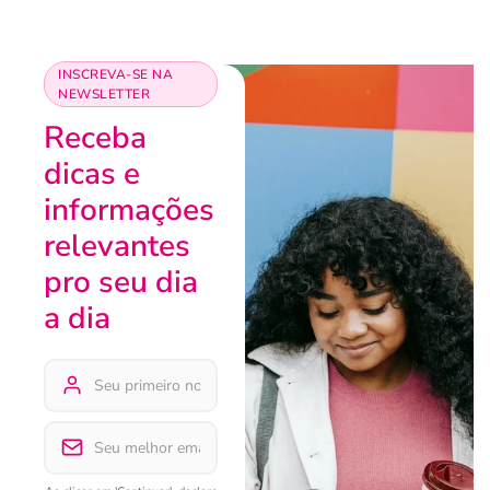
INSCREVA-SE NA
NEWSLETTER
Receba
dicas e
informações
relevantes
pro seu dia
a dia