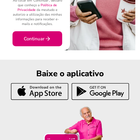
Ao clicar em 'Continuar', declaro
que conheço a
Política de
Privacidade
da meutudo e
autorizo a utilização das minhas
informações para receber e-
mails e notificações.
Continuar
Baixe o aplicativo