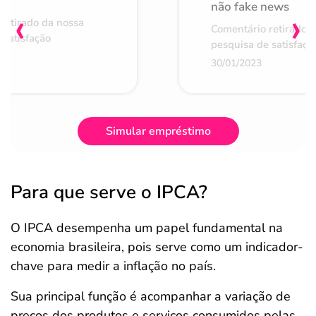
não fake news
‹
›
retirado da nossa
Comentário retirado 
 satisfação
pesquisa de satisfaçã
30/01/2023
Simular empréstimo
Para que serve o IPCA?
O IPCA desempenha um papel fundamental na
economia brasileira, pois serve como um indicador-
chave para medir a inflação no país.
Sua principal função é acompanhar a variação de
preços dos produtos e serviços consumidos pelas