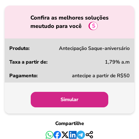
Confira as melhores soluções
meutudo para você
Produto
Antecipação Saque-aniversário
1,79% a.m
Taxa
antecipe a partir de R$50
a
partir
de
Simular
Pagamento
Compartilhe