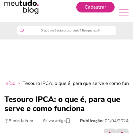
Cadastrar
Cadastrar
meutudo
guia do trabalhador
finanças
início
Tesouro IPCA: o que é, para que serve e como func
benefícios
Tesouro IPCA: o que é, para que
serve e como funciona
crédito fácil
8 min leitura
Publicação:
01/04/2024
Salvar artigo
últimas notícias