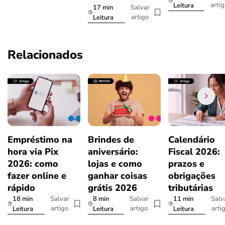
arti
Leitura
17 min
Salvar
artigo
Leitura
Relacionados
Empréstimo na
Brindes de
Calendário
hora via Pix
aniversário:
Fiscal 2026:
2026: como
lojas e como
prazos e
fazer online e
ganhar coisas
obrigações
rápido
grátis 2026
tributárias
18 min
8 min
11 min
Salvar
Salvar
Salv
artigo
artigo
arti
Leitura
Leitura
Leitura