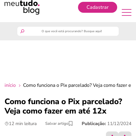
Cadastrar
Cadastrar
meutudo
guia do trabalhador
finanças
início
Como funciona o Pix parcelado? Veja como fazer em
benefícios
Como funciona o Pix parcelado?
Veja como fazer em até 12x
crédito fácil
12 min leitura
Publicação:
11/12/2024
Salvar artigo
últimas notícias