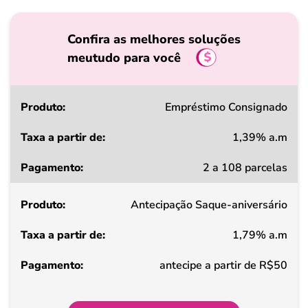
Confira as melhores soluções
meutudo para você
Produto
Empréstimo Consignado
1,39% a.m
Taxa
2 a 108 parcelas
a
partir
Antecipação Saque-aniversário
de
1,79% a.m
Pagamento
antecipe a partir de R$50