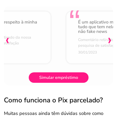
o respeito à minha
É um aplicativo mu
de
tudo que tem nele 
não fake news
‹
›
retirado da nossa
Comentário retirado 
 satisfação
pesquisa de satisfaçã
30/01/2023
Simular empréstimo
Como funciona o Pix parcelado?
Muitas pessoas ainda têm dúvidas sobre como