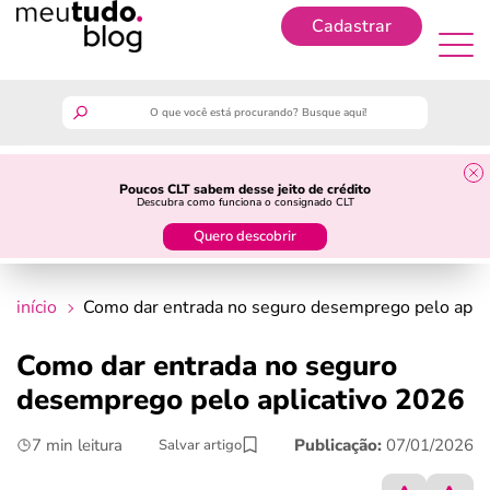
Cadastrar
Cadastrar
meutudo
Poucos CLT sabem desse jeito de crédito
Descubra como funciona o consignado CLT
guia do trabalhador
Quero descobrir
finanças
início
Como dar entrada no seguro desemprego pelo apli
benefícios
Como dar entrada no seguro
desemprego pelo aplicativo 2026
crédito fácil
7 min leitura
Publicação:
07/01/2026
Salvar artigo
últimas notícias