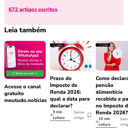
672 artigos escritos
Leia também
Prazo do
Como declar
Imposto de
pensão
Acesse o canal
Renda 2026:
alimentícia
gratuito
qual a data para
recebida e p
meutudo.notícias
declarar?
no Imposto 
Renda 2026
9 min
Salvar
artigo
Leitura
10 min
Salv
arti
Leitura