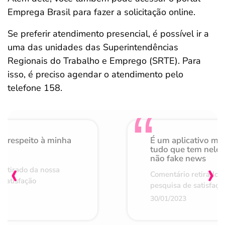
Emprega Brasil para fazer a solicitação online.
Se preferir atendimento presencial, é possível ir a
uma das unidades das Superintendências
Regionais do Trabalho e Emprego (SRTE). Para
isso, é preciso agendar o atendimento pelo
telefone 158.
o respeito à minha
É um aplicativo mu
de
tudo que tem nele 
não fake news
‹
›
retirado da nossa
Comentário retirado 
 satisfação
pesquisa de satisfaçã
30/01/2023