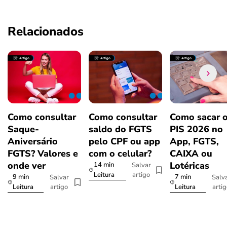
Relacionados
Como consultar
Como consultar
Como sacar 
Saque-
saldo do FGTS
PIS 2026 no
Aniversário
pelo CPF ou app
App, FGTS,
FGTS? Valores e
com o celular?
CAIXA ou
onde ver
Lotéricas
14 min
Salvar
artigo
Leitura
9 min
7 min
Salvar
Salv
artigo
arti
Leitura
Leitura