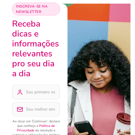
INSCREVA-SE NA
NEWSLETTER
Receba
dicas e
informações
relevantes
pro seu dia
a dia
Ao clicar em 'Continuar', declaro
que conheço a
Política de
Privacidade
da meutudo e
autorizo a utilização das minhas