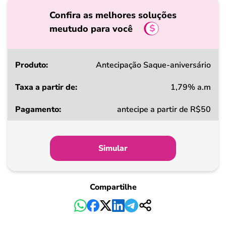
Confira as melhores soluções
meutudo para você
Produto
Antecipação Saque-aniversário
1,79% a.m
Taxa
antecipe a partir de R$50
a
partir
de
Simular
Pagamento
Compartilhe