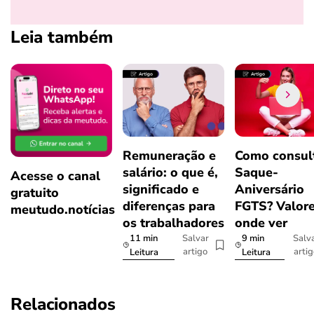
Leia também
Remuneração e
Como consul
salário: o que é,
Saque-
Acesse o canal
significado e
Aniversário
gratuito
diferenças para
FGTS? Valore
meutudo.notícias
os trabalhadores
onde ver
11 min
9 min
Salvar
Salv
artigo
arti
Leitura
Leitura
Relacionados