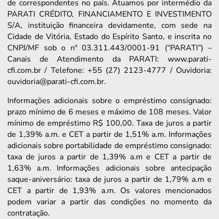
de correspondentes no país. Atuamos por intermédio da
PARATI CRÉDITO, FINANCIAMENTO E INVESTIMENTO
S/A, instituição financeira devidamente, com sede na
Cidade de Vitória, Estado do Espírito Santo, e inscrita no
CNPJ/MF sob o nº 03.311.443/0001-91 (“PARATI”) –
Canais de Atendimento da PARATI: www.parati-
cfi.com.br / Telefone: +55 (27) 2123-4777 / Ouvidoria:
ouvidoria@parati-cfi.com.br.
Informações adicionais sobre o empréstimo consignado:
prazo mínimo de 6 meses e máximo de 108 meses. Valor
mínimo de empréstimo R$ 100,00. Taxa de juros a partir
de 1,39% a.m. e CET a partir de 1,51% a.m. Informações
adicionais sobre portabilidade de empréstimo consignado:
taxa de juros a partir de 1,39% a.m e CET a partir de
1,63% a.m. Informações adicionais sobre antecipação
saque-aniversário: taxa de juros a partir de 1,79% a.m e
CET a partir de 1,93% a.m. Os valores mencionados
podem variar a partir das condições no momento da
contratação.