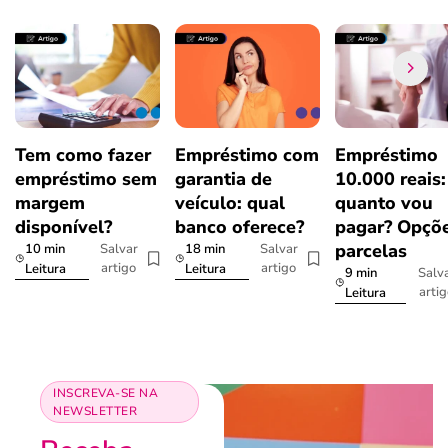
Tem como fazer
Empréstimo com
Empréstimo
empréstimo sem
garantia de
10.000 reais:
margem
veículo: qual
quanto vou
disponível?
banco oferece?
pagar? Opçõe
parcelas
10 min
18 min
Salvar
Salvar
artigo
artigo
Leitura
Leitura
9 min
Salv
arti
Leitura
INSCREVA-SE NA
NEWSLETTER