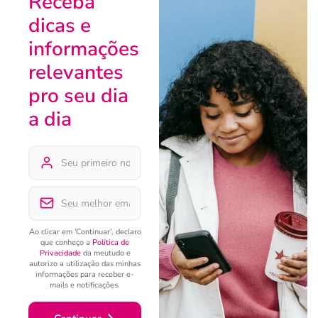
Receba
dicas e
informações
relevantes
pro seu dia
a dia
Ao clicar em 'Continuar', declaro
que conheço a
Política de
Privacidade
da meutudo e
autorizo a utilização das minhas
informações para receber e-
mails e notificações.