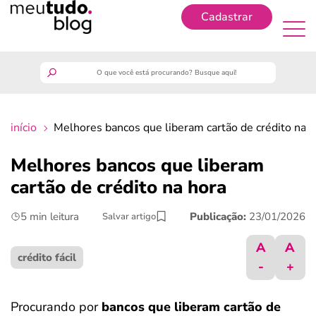
Cadastrar
Cadastrar
meutudo
início
Melhores bancos que liberam cartão de crédito na h
guia do trabalhador
Melhores bancos que liberam
finanças
cartão de crédito na hora
5 min leitura
Publicação:
23/01/2026
Salvar artigo
benefícios
A
A
crédito fácil
crédito fácil
-
+
últimas notícias
Procurando por
bancos que liberam cartão de