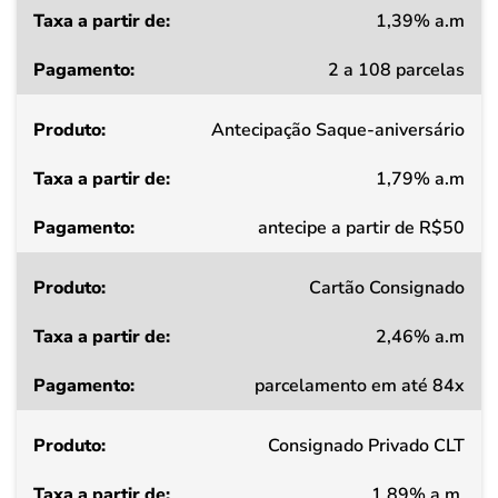
1,39% a.m
Taxa
2 a 108 parcelas
a
partir
Antecipação Saque-aniversário
de
1,79% a.m
Pagamento
antecipe a partir de R$50
Cartão Consignado
2,46% a.m
parcelamento em até 84x
Consignado Privado CLT
1,89% a.m.