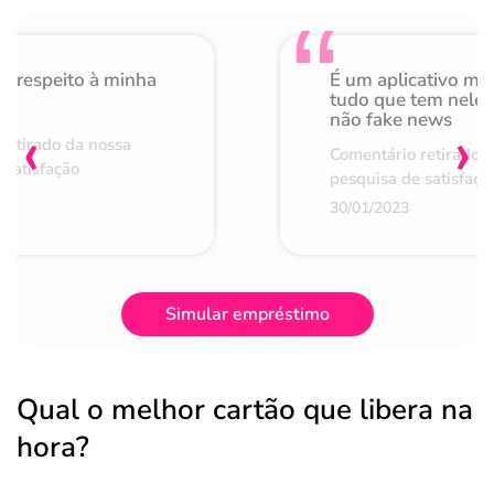
o respeito à minha
É um aplicativo mu
de
tudo que tem nele 
não fake news
‹
›
retirado da nossa
Comentário retirado 
 satisfação
pesquisa de satisfaçã
30/01/2023
Simular empréstimo
Qual o melhor cartão que libera na
hora?