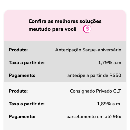
Confira as melhores soluções
meutudo para você
Produto
Antecipação Saque-aniversário
1,79% a.m
Taxa
antecipe a partir de R$50
a
partir
Consignado Privado CLT
de
1,89% a.m.
Pagamento
parcelamento em até 96x