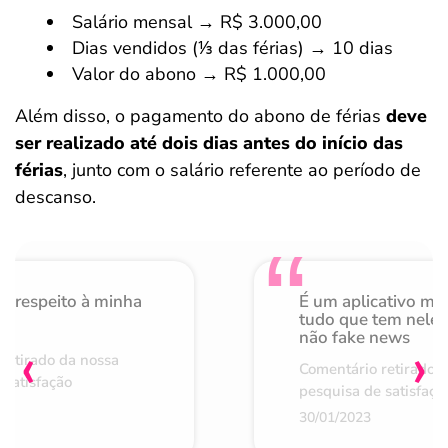
Salário mensal → R$ 3.000,00
Dias vendidos (⅓ das férias) → 10 dias
Valor do abono → R$ 1.000,00
Além disso, o pagamento do abono de férias
deve
ser realizado até dois dias antes do início das
férias
, junto com o salário referente ao período de
descanso.
o respeito à minha
É um aplicativo mu
de
tudo que tem nele 
não fake news
‹
›
retirado da nossa
Comentário retirado 
 satisfação
pesquisa de satisfaçã
30/01/2023