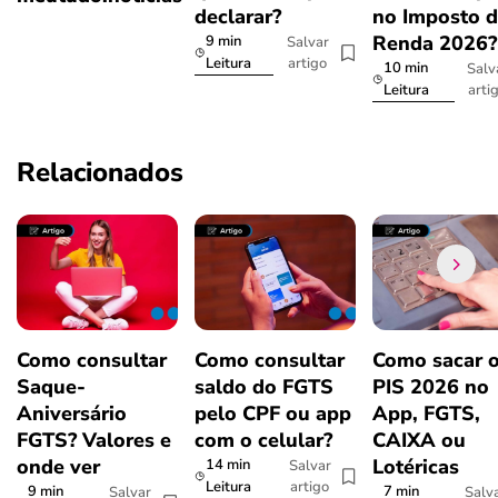
declarar?
no Imposto 
Renda 2026
9 min
Salvar
artigo
Leitura
10 min
Salv
arti
Leitura
Relacionados
Como consultar
Como consultar
Como sacar 
Saque-
saldo do FGTS
PIS 2026 no
Aniversário
pelo CPF ou app
App, FGTS,
FGTS? Valores e
com o celular?
CAIXA ou
onde ver
Lotéricas
14 min
Salvar
artigo
Leitura
9 min
7 min
Salvar
Salv