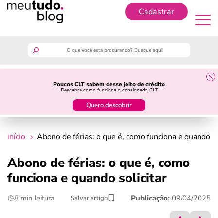
Cadastrar
Cadastrar
meutudo
Poucos CLT sabem desse jeito de crédito
Descubra como funciona o consignado CLT
guia do trabalhador
Quero descobrir
finanças
início
Abono de férias: o que é, como funciona e quando so
benefícios
Abono de férias: o que é, como
funciona e quando solicitar
crédito fácil
8 min leitura
Publicação:
09/04/2025
Salvar artigo
últimas notícias