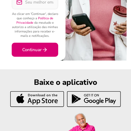
Ao clicar em 'Continuar', declaro
que conheço a
Política de
Privacidade
da meutudo e
autorizo a utilização das minhas
informações para receber e-
mails e notificações.
Continuar
Baixe o aplicativo