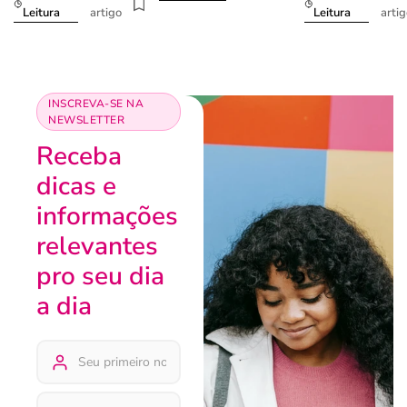
artigo
arti
Leitura
Leitura
INSCREVA-SE NA
NEWSLETTER
Receba
dicas e
informações
relevantes
pro seu dia
a dia